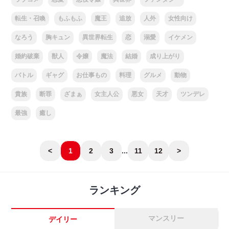
転生・召喚
もふもふ
魔王
追放
人外
女性向け
なろう
胸キュン
異世界転生
恋
溺愛
イケメン
婚約破棄
獣人
令嬢
魔法
結婚
成り上がり
バトル
ギャグ
お仕事もの
料理
グルメ
動物
貴族
断罪
ざまぁ
女主人公
悪女
天才
ツンデレ
最強
癒し
<
1
2
3
...
11
12
>
ランキング
マンスリー
デイリー