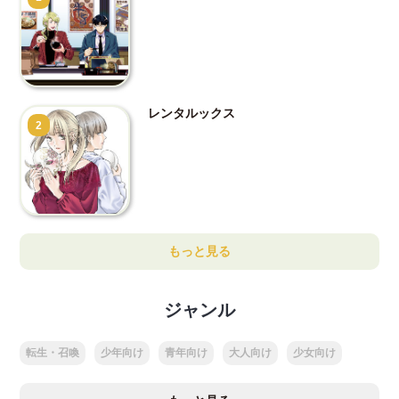
レンタルックス
2
もっと見る
ジャンル
転生・召喚
少年向け
青年向け
大人向け
少女向け