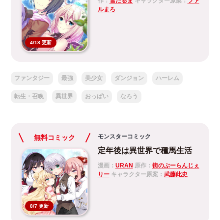
作：
雪だるま
キャラクター原案：
ファ
ルまろ
4/18 更新
ファンタジー
最強
美少女
ダンジョン
ハーレム
転生・召喚
異世界
おっぱい
なろう
モンスターコミック
無料コミック
定年後は異世界で種馬生活
漫画：
URAN
原作：
街のぶーらんじぇ
りー
キャラクター原案：
武藤此史
8/7 更新