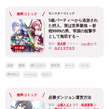
モンスターコミック
無料コミック
S級パーティーから追放され
た狩人、実は世界最強 ～射
程9999の男、帝国の狙撃手
として無双する～
著者：
茨木野
イラスト：
へいろー
漫
画：
カズミヤアキラ
8/8 更新
追放
最強
成り上がり
異世界
チート
バトル
青年向け
ハーレム
なろう
無料コミック
必勝ダンジョン運営方法
漫画：
山猫スズメ
漫画：
松波留美
原