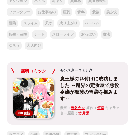
アクション
バトル
ギャグ
異世界
異世界転生
ファンタジー
お仕事もの
巨乳
青年
最強
美少女
冒険
スライム
天才
成り上がり
ハーレム
転生・召喚
チート
スローライフ
おっぱい
魔法
なろう
大人向け
モンスターコミック
無料コミック
魔王様の餌付けに成功しま
した ～魔界の定食屋で悪役
令嬢が魔族の胃袋を掴みま
す～
漫画：
赤佐たな
原作：
笛路
キャラク
ター原案：
犬月煙
8/8 更新
ラブコメ
恋愛
悪役令嬢
異世界
ファンタジー