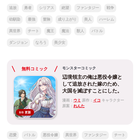
追放
勇者
シリアス
絶望
ファンタジー
戦争
幼馴染
最強
冒険
成り上がり
美人
ハーレム
異世界
チート
魔王
魔法
獣人
バトル
ダンジョン
なろう
美少女
モンスターコミック
無料コミック
辺境領主の俺は悪役令嬢と
して追放された嫁のため、
大国を滅ぼすことにした。
漫画：
ウミ
原作：
イコ
キャラクター
原案：
れんた
8/8 更新
恋愛
バトル
悪役令嬢
異世界
ファンタジー
チート