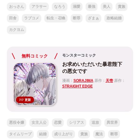
おっさん
アラサー
なろう
溺愛
最強
美人
貴族
田舎
ラブコメ
転生・召喚
断罪
ざまぁ
政略結婚
カクヨム
モンスターコミック
無料コミック
お求めいただいた暴君陛下
の悪女です
漫画：
SORAJIMA
原作：
天壱
原作：
STRAIGHT EDGE
7/7 更新
悪役令嬢
女主人公
恋愛
シリアス
追放
異世界
タイムリープ
結婚
成り上がり
貴族
魔法
断罪