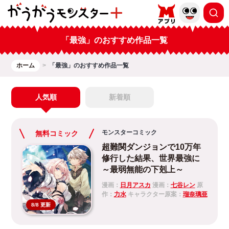
「最強」のおすすめ作品一覧
ホーム
「最強」のおすすめ作品一覧
人気順
新着順
モンスターコミック
無料コミック
超難関ダンジョンで10万年
修行した結果、世界最強に
～最弱無能の下剋上～
漫画：
日月アスカ
漫画：
七谷レン
原
作：
力水
キャラクター原案：
瑠奈璃亜
8/8 更新