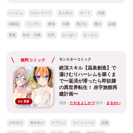
ハーレム
スローライフ
大人向け
チート
内政
幼馴染
ツンデレ
最強
令嬢
美少女
魔法
結婚
貴族
転生・召喚
巨乳
おっぱい
おっさん
モンスターコミック
無料コミック
絶頂スキル【温泉創造】で
湯けむりハーレムを築くま
で〜返済が滞ったら即奴隷
の異世界転生！ 赤字旅館再
建計画〜
8/8 更新
漫画：
たぢまよしかづ
原作：
まるせい
少年向け
青年向け
ラブコメ
ライトノベル
恋愛