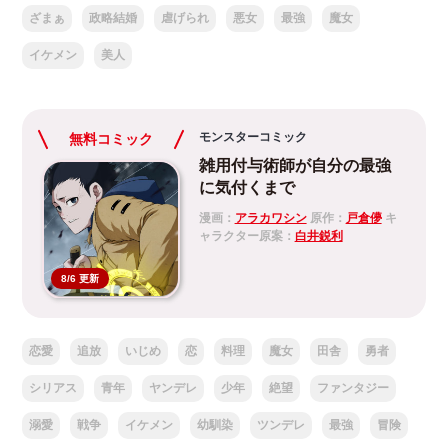
ざまぁ
政略結婚
虐げられ
悪女
最強
魔女
イケメン
美人
モンスターコミック
無料コミック
雑用付与術師が自分の最強
に気付くまで
漫画：
アラカワシン
原作：
戸倉儚
キ
ャラクター原案：
白井鋭利
8/6 更新
恋愛
追放
いじめ
恋
料理
魔女
田舎
勇者
シリアス
青年
ヤンデレ
少年
絶望
ファンタジー
溺愛
戦争
イケメン
幼馴染
ツンデレ
最強
冒険