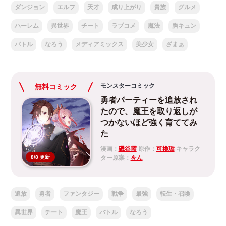
ダンジョン
エルフ
天才
成り上がり
貴族
グルメ
ハーレム
異世界
チート
ラブコメ
魔法
胸キュン
バトル
なろう
メディアミックス
美少女
ざまぁ
モンスターコミック
無料コミック
勇者パーティーを追放され
たので、魔王を取り返しが
つかないほど強く育ててみ
た
漫画：
磯谷霞
原作：
可換環
キャラク
ター原案：
をん
8/8 更新
追放
勇者
ファンタジー
戦争
最強
転生・召喚
異世界
チート
魔王
バトル
なろう