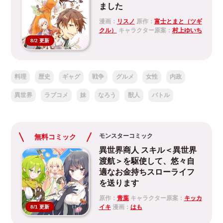
ました
漫画：
リスノ
原作：
富士とまと（ツギ
クル）
キャラクター原案：
村上ゆいち
8/2 更新
料理
歴史
ギャグ
戦争
グルメ
女性
内政
異世界
ラブコメ
妹
なろう
獣人
バトル
モンスターコミック
無料コミック
異世界商人 スキル＜異世界
渡航＞を駆使して、悠々自
適なお金持ちスローライフ
を送ります
原作：
青葉
キャラクター原案：
キッカ
イキ
漫画：
はも
8/1 更新