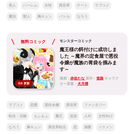
美人
ハーレム
女性
異世界
チート
ラブコメ
魔法
獣人
胸キュン
バトル
なろう
モンスターコミック
無料コミック
魔王様の餌付けに成功しま
した ～魔界の定食屋で悪役
令嬢が魔族の胃袋を掴みま
す～
漫画：
赤佐たな
原作：
笛路
キャラク
ター原案：
犬月煙
8/8 更新
ラブコメ
恋愛
悪役令嬢
異世界
ファンタジー
転生・召喚
もふもふ
魔王
追放
人外
女性向け
なろう
胸キュン
異世界転生
恋
溺愛
イケメン