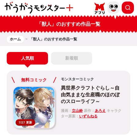
「獣人」のおすすめ作品一覧
ホーム
「獣人」のおすすめ作品一覧
人気順
新着順
モンスターコミック
無料コミック
異世界クラフトぐらし～自
由気ままな生産職のほのぼ
のスローライフ～
漫画：
立山鈴
原作：
あろえ
キャラク
ター原案：
いずもねる
7/27 更新