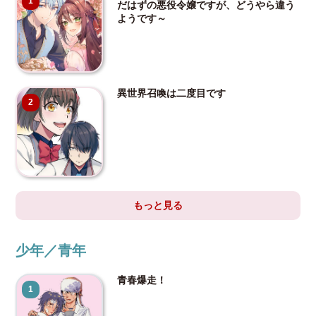
1
だはずの悪役令嬢ですが、どうやら違う
ようです～
異世界召喚は二度目です
2
もっと見る
少年／青年
青春爆走！
1