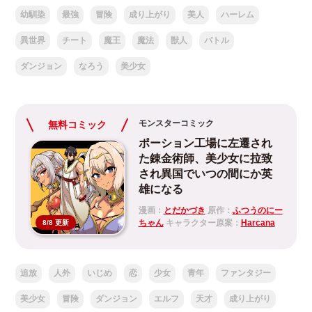
幼馴染
最強
冒険
成り上がり
美人
ハーレム
異世界
チート
魔王
魔法
獣人
バトル
ダンジョン
なろう
美少女
モンスターコミック
無料コミック
ポーション工場に左遷され
た錬金術師、美少女に拉致
され異国でいつの間にか英
雄になる
漫画：
とだかづき
原作：
ふつうのにー
ちゃん
キャラクター原案：
Harcana
8/8 更新
追放
人外
いじめ
恋
少女
青年
ファンタジー
美少女
冒険
ダンジョン
エルフ
天才
成り上がり