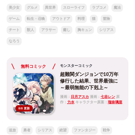
美少女
グルメ
異世界
スローライフ
ラブコメ
魔法
ゲーム
転生・召喚
アウトドア
料理
猫
冒険
チート
獣人
アラサー
癒し
胸キュン
シリアス
なろう
モンスターコミック
無料コミック
超難関ダンジョンで10万年
修行した結果、世界最強に
～最弱無能の下剋上～
漫画：
日月アスカ
漫画：
七谷レン
原
作：
力水
キャラクター原案：
瑠奈璃亜
8/8 更新
追放
勇者
シリアス
絶望
ファンタジー
戦争