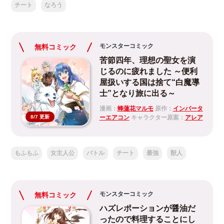
チート
なろう
モンスターコミック
無料コミック
苦節四年、理想の聖女を演
じるのに疲れました ～便利
屋扱いする国は捨て“白魔導
士”となり旅に出る～
漫画：
蜂蓮花マルモ
原作：
インバータ
ーエアコン
キャラクター原案：
アレア
8/7 更新
もふもふ
女主人公
バトル
チート
最強
獣人
モンスターコミック
無料コミック
ハズレポーションが醤油だ
ったので料理することにし