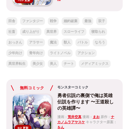
7/29 更新
田舎
ファンタジー
戦争
婚約破棄
最強
双子
社畜
成り上がり
異世界
スローライフ
寝取られ
おっさん
アラサー
魔法
獣人
バトル
なろう
少年向け
青年向け
ライトノベル
アクション
異世界転生
美少女
美人
チート
メディアミックス
モンスターコミック
無料コミック
勇者伝説の裏側で俺は英雄
伝説を作ります 〜王道殺し
の英雄譚〜
漫画：
荒井空真
漫画：
まお
原作：
ナ
カノムラアヤスケ
キャラクター原案：
をん
8/2 更新