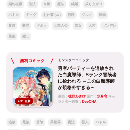
婚約破棄
獣人
令嬢
魔法
結婚
成り上がり
バトル
ギャグ
お仕事もの
料理
グルメ
動物
貴族
断罪
ざまぁ
女主人公
悪女
天才
ツンデレ
最強
癒し
モンスターコミック
無料コミック
勇者パーティーを追放され
た白魔導師、Sランク冒険者
に拾われる ～この白魔導師
が規格外すぎる～
漫画：
椋野わさび
原作：
水月穹
キャ
ラクター原案：
DeeCHA
7/31 更新
追放
最強
冒険
異世界
魔法
獣人
バトル