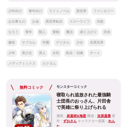
少年向け
青年向け
ライトノベル
異世界
ファンタジー
お仕事もの
お金
異世界転生
スローライフ
内政
なろう
青年
獣人
冒険
魔法
成り上がり
田舎
趣味
サブカル
学園
デジタル
少女
非異世界
少年
美少女
美人
女性
転生・召喚
チート
メディアミックス
カクヨム
モンスターコミック
無料コミック
寝取られ追放された最強騎
士団長のおっさん、片田舎
で英雄に祭り上げられる
漫画：
炭基研&海星
構成：
吉原基貴
原
作：
ずおさん
キャラクター原案：
れん
た