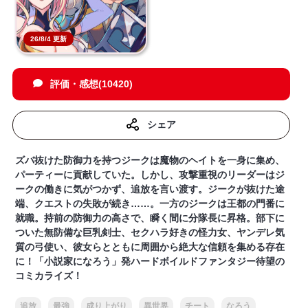
26/8/4 更新
評価・感想(10420)
シェア
ズバ抜けた防御力を持つジークは魔物のヘイトを一身に集め、
パーティーに貢献していた。しかし、攻撃重視のリーダーはジ
ークの働きに気がつかず、追放を言い渡す。ジークが抜けた途
端、クエストの失敗が続き……。一方のジークは王都の門番に
就職。持前の防御力の高さで、瞬く間に分隊長に昇格。部下に
ついた無防備な巨乳剣士、セクハラ好きの怪力女、ヤンデレ気
質の弓使い、彼女らとともに周囲から絶大な信頼を集める存在
に！「小説家になろう」発ハードボイルドファンタジー待望の
コミカライズ！
追放
最強
成り上がり
異世界
チート
なろう