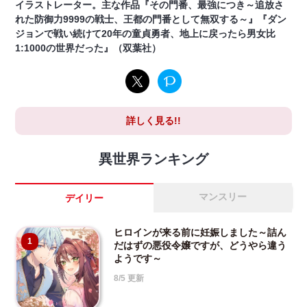
イラストレーター。主な作品『その門番、最強につき～追放さ
れた防御力9999の戦士、王都の門番として無双する～』『ダン
ジョンで戦い続けて20年の童貞勇者、地上に戻ったら男女比
1:1000の世界だった』（双葉社）
詳しく見る!!
異世界ランキング
マンスリー
デイリー
ヒロインが来る前に妊娠しました～詰ん
1
だはずの悪役令嬢ですが、どうやら違う
ようです～
8/5 更新