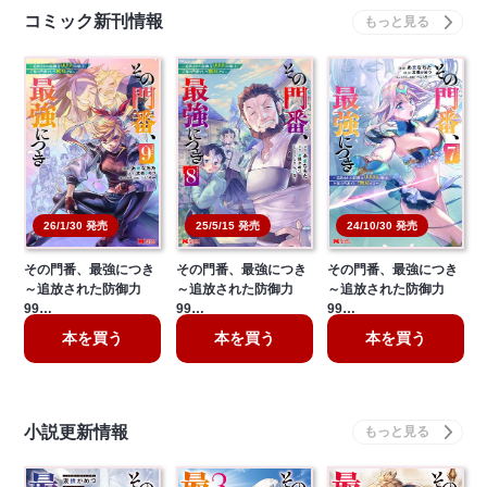
コミック新刊情報
26/1/30 発売
25/5/15 発売
24/10/30 発売
その門番、最強につき
その門番、最強につき
その門番、最強につき
～追放された防御力
～追放された防御力
～追放された防御力
99…
99…
99…
本を買う
本を買う
本を買う
小説更新情報