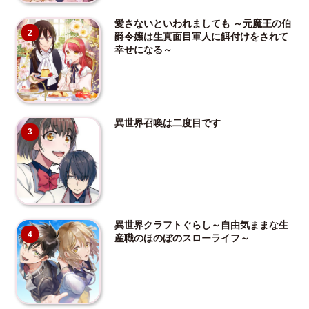
愛さないといわれましても ～元魔王の伯
2
爵令嬢は生真面目軍人に餌付けをされて
幸せになる～
異世界召喚は二度目です
3
異世界クラフトぐらし～自由気ままな生
4
産職のほのぼのスローライフ～