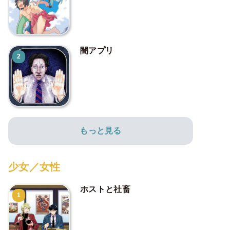
闇アプリ
2
もっと見る
少女／女性
ホストと社畜
1