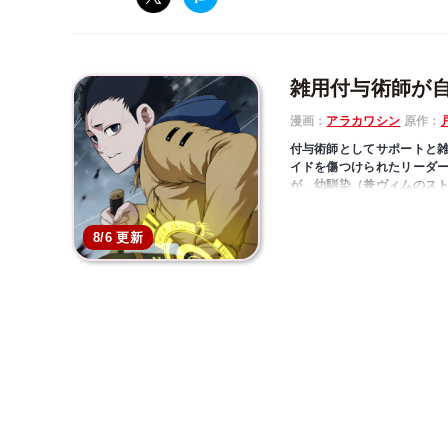
雑用付与術師が
漫画：
アラカワシン
原作：
付与術師としてサポートと
イドを傷つけられたリーダ
が、幼馴染（兼ヴィムのス
蛉」の勧誘を受けることに
い張るが、周囲がその実力
8/6 更新