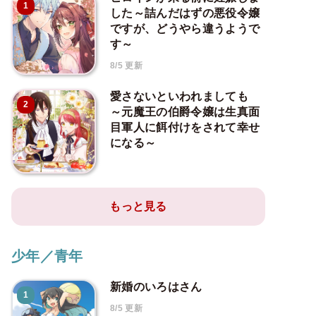
1
した～詰んだはずの悪役令嬢
ですが、どうやら違うようで
す～
8/5 更新
愛さないといわれましても
2
～元魔王の伯爵令嬢は生真面
目軍人に餌付けをされて幸せ
になる～
もっと見る
少年／青年
新婚のいろはさん
1
8/5 更新