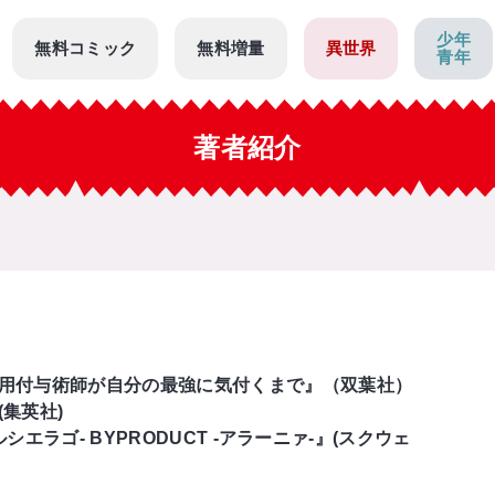
少年
無料コミック
無料増量
異世界
青年
著者紹介
用付与術師が自分の最強に気付くまで』（双葉社）
集英社)
ムルシエラゴ- BYPRODUCT -アラーニァ-』(スクウェ