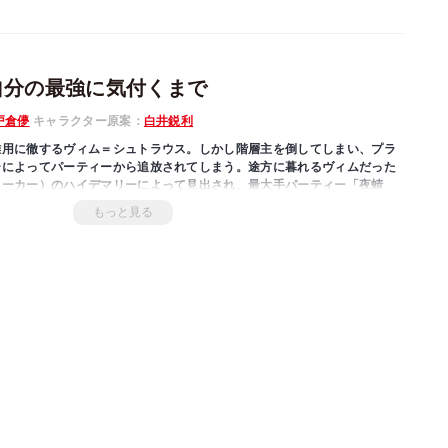
自分の最強に気付くまで
戸倉儚
キャラクター原案：
白井鋭利
雑用に徹するヴィム＝シュトラウス。しかし階層主を倒してしまい、プラ
ーによってパーティーから追放されてしまう。途方に暮れるヴィムだった
トーカー）のハイデマリーによって見出され、最大手パーティー「夜蜻
なる。「奇跡みたいなものだし……へへへ」本人は自身の功績を偶然と言
もっと見る
に気づくのは時間の問題だった。