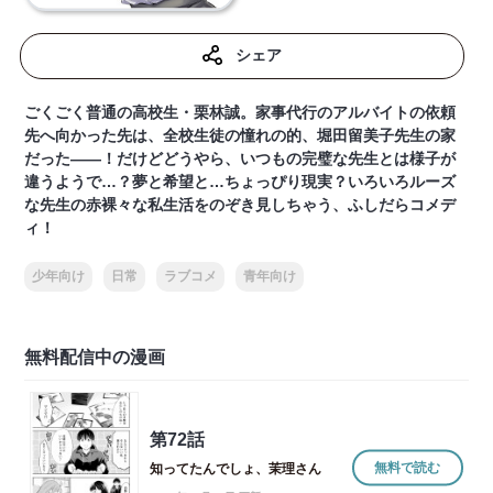
シェア
ごくごく普通の高校生・栗林誠。家事代行のアルバイトの依頼
先へ向かった先は、全校生徒の憧れの的、堀田留美子先生の家
だった――！だけどどうやら、いつもの完璧な先生とは様子が
違うようで…？夢と希望と…ちょっぴり現実？いろいろルーズ
な先生の赤裸々な私生活をのぞき見しちゃう、ふしだらコメデ
ィ！
少年向け
日常
ラブコメ
青年向け
無料配信中の漫画
第72話
無料で読む
知ってたんでしょ、茉理さん