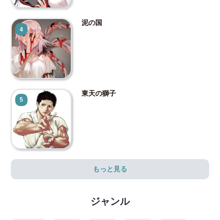
泥の国
4
東天の獅子
5
もっと見る
ジャンル