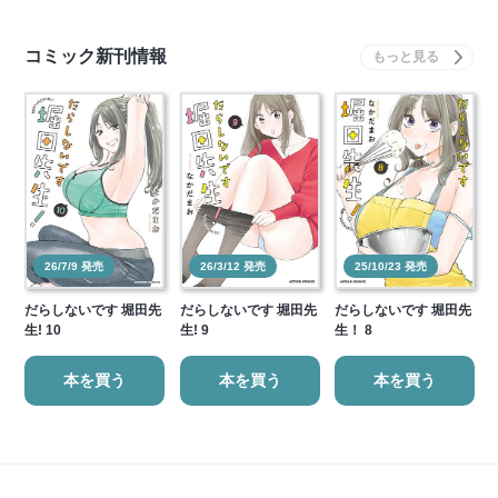
コミック新刊情報
26/7/9 発売
26/3/12 発売
25/10/23 発売
だらしないです 堀田先
だらしないです 堀田先
だらしないです 堀田先
生! 10
生! 9
生！ 8
本を買う
本を買う
本を買う