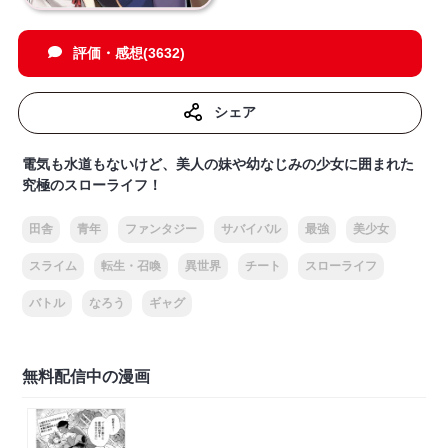
評価・感想(3632)
シェア
電気も水道もないけど、美人の妹や幼なじみの少女に囲まれた
究極のスローライフ！
田舎
青年
ファンタジー
サバイバル
最強
美少女
スライム
転生・召喚
異世界
チート
スローライフ
バトル
なろう
ギャグ
無料配信中の漫画