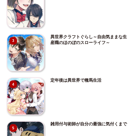
異世界クラフトぐらし～自由気ままな生
3
産職のほのぼのスローライフ～
定年後は異世界で種馬生活
4
雑用付与術師が自分の最強に気付くまで
5