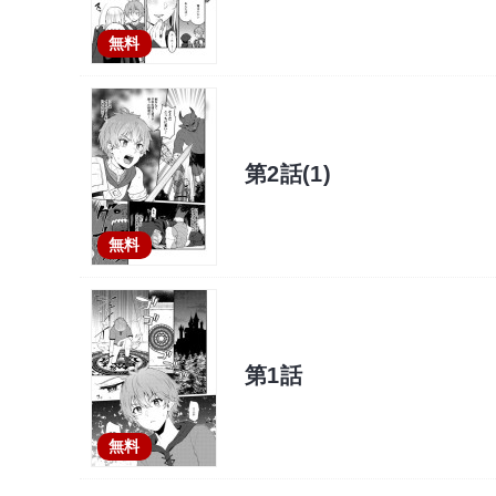
無料
第2話(1)
無料
第1話
無料