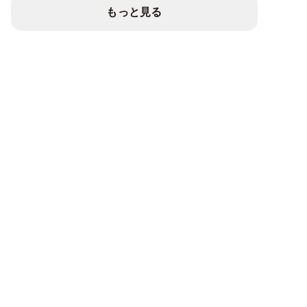
もっと見る