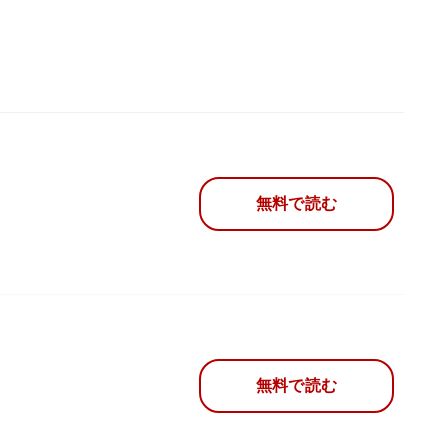
無料で読む
無料で読む