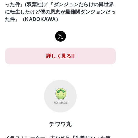
った件』(双葉社)／『ダンジョンだらけの異世界
に転生したけど僕の恩恵が最難関ダンジョンだっ
た件』（KADOKAWA）
詳しく見る!!
チワワ丸