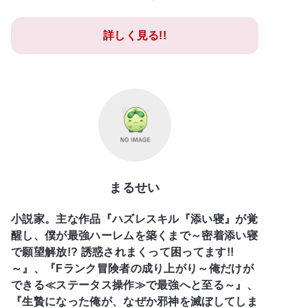
詳しく見る!!
まるせい
小説家。主な作品『ハズレスキル『添い寝』が覚
醒し、僕が最強ハーレムを築くまで～密着添い寝
で願望解放!? 誘惑されまくって困ってます!!
～』、『Fランク冒険者の成り上がり～俺だけが
できる≪ステータス操作≫で最強へと至る～』、
『生贄になった俺が、なぜか邪神を滅ぼしてしま