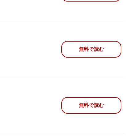
無料で読む
無料で読む