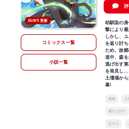
評
26/8/5 更新
幼馴染の身
撃により最
しかし、ユ
コミックス一覧
を返り討ち
ため、故郷
道中、森を
小説一覧
逃げ出す算
を発見し…
土壇場から
幕!
追放
人
成り上がり
なろう