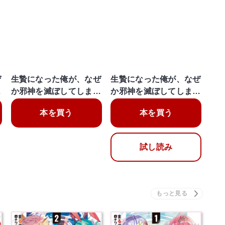
ぜ
生贄になった俺が、なぜ
生贄になった俺が、なぜ
…
か邪神を滅ぼしてしま…
か邪神を滅ぼしてしま…
本を買う
本を買う
試し読み