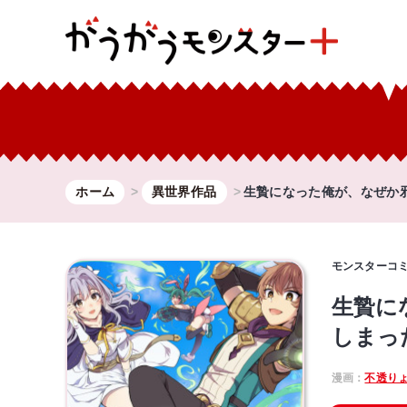
ホーム
異世界作品
生贄になった俺が、なぜか
モンスターコ
生贄に
しまっ
漫画：
不透り