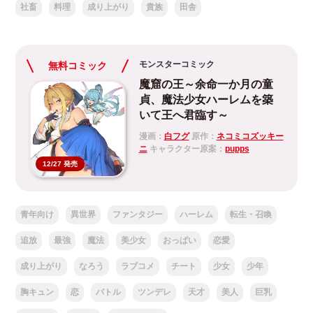
社畜
料理
成り上がり
貴族
田舎
モンスターコミック
無料コミック
魔窟の王～余命一か月の童
貞、魔法少女ハーレムを築
いて王へ君臨す～
漫画：
白フグ
原作：
ネコミコズッキー
ニ
キャラクター原案：
pupps
12/27 発売
青年向け
異世界
ファンタジー
ハーレム
転生・召喚
追放
最強
魔法
美少女
おっぱい
恋愛
成り上がり
なろう
ラブコメ
チート
少女
少年
胸キュン
恋
バトル
ツンデレ
天才
美人
巨乳