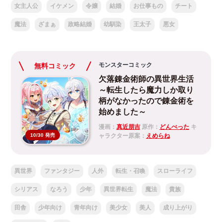
女主人公
イケメン
令嬢
結婚
お仕事もの
チート
魔法
ざまぁ
政略結婚
幼馴染
王太子
悪女
モンスターコミック
無料コミック
欠落錬金術師の異世界生活
～転生したら魔力しか取り
柄がなかったので錬金術を
始めました～
漫画：
真近朋吉
原作：
どんぺった
キ
ャラクター原案：
えめらね
10/30 発売
異世界
ファンタジー
人外
転生・召喚
スローライフ
シリアス
なろう
少年
異世界転生
魔法
貴族
田舎
少年向け
青年向け
美少女
美人
成り上がり