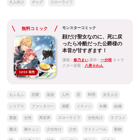
大人向け
ギャグ
スローライフ
モンスターコミック
無料コミック
顔だけ聖女なのに、死に戻
ったら冷酷だった公爵様の
本音が甘すぎます！
漫画：
春乃まい
原作：
一分咲
キャラ
クター原案：
八美☆わん
12/10 発売
もふもふ
恋愛
追放
人外
恋
料理
女主人公
シリアス
ファンタジー
溺愛
イケメン
令嬢
結婚
貴族
女性
異世界
スローライフ
女性向け
ラブコメ
魔法
胸キュン
少女向け
少女
ライトノベル
動物