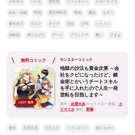
少年向け
バトル
異世界
ファンタジー
スローライフ
転生・召喚
料理
異世界転生
冒険
魔法
なろう
青年向け
グルメ
ギャグ
田舎
少年
イケメン
幼馴染
成り上がり
チート
アウトドア
癒し
ざまぁ
モンスターコミック
無料コミック
地獄の沙汰も黄金次第 ～会
社をクビになったけど、錬
金術とかいうチートスキル
を手に入れたので人生一発
逆転を目指します～
12/27 発売
原作：
出雲大吉
キャラクター原案：
カ
リマリカ
漫画：
野菊
魔女
非異世界
女主人公
ファンタジー
成り上がり