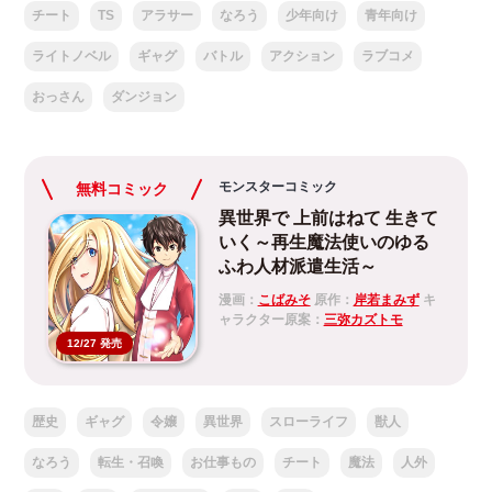
チート
TS
アラサー
なろう
少年向け
青年向け
ライトノベル
ギャグ
バトル
アクション
ラブコメ
おっさん
ダンジョン
モンスターコミック
無料コミック
異世界で 上前はねて 生きて
いく～再生魔法使いのゆる
ふわ人材派遣生活～
漫画：
こばみそ
原作：
岸若まみず
キ
ャラクター原案：
三弥カズトモ
12/27 発売
歴史
ギャグ
令嬢
異世界
スローライフ
獣人
なろう
転生・召喚
お仕事もの
チート
魔法
人外