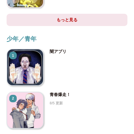
もっと見る
少年／青年
闇アプリ
1
青春爆走！
2
8/5 更新