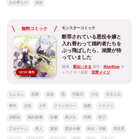
お仕事もの
追放
モンスターコミック
無料コミック
断罪されている悪役令嬢と
入れ替わって婚約者たちを
ぶっ飛ばしたら、溺愛が待
っていました
漫画：
乗出いきる
原作：
BlueBlue
キ
ャラクター原案：
安野メイジ
10/10 発売
もふもふ
恋愛
追放
恋
同級生
少女
女主人公
青年
女性
少年
ファンタジー
溺愛
イケメン
幼馴染
婚約破棄
令嬢
美少女
学園
双子
乙女ゲーム
美人
貴族
悪役令嬢
転生・召喚
異世界