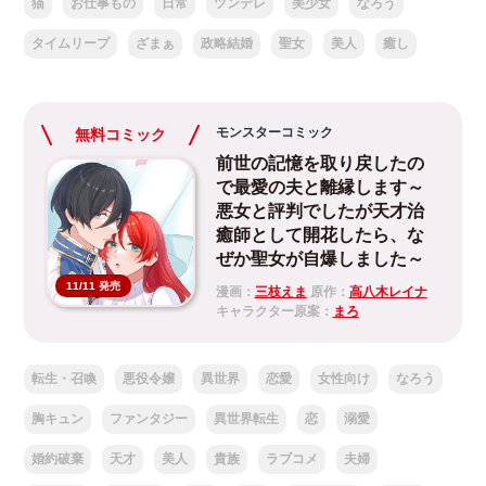
猫
お仕事もの
日常
ツンデレ
美少女
なろう
タイムリープ
ざまぁ
政略結婚
聖女
美人
癒し
モンスターコミック
無料コミック
前世の記憶を取り戻したの
で最愛の夫と離縁します～
悪女と評判でしたが天才治
癒師として開花したら、な
ぜか聖女が自爆しました～
11/11 発売
漫画：
三枝えま
原作：
高八木レイナ
キャラクター原案：
まろ
転生・召喚
悪役令嬢
異世界
恋愛
女性向け
なろう
胸キュン
ファンタジー
異世界転生
恋
溺愛
婚約破棄
天才
美人
貴族
ラブコメ
夫婦