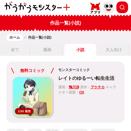
作品一覧(小説)
ホーム
作品一覧(小説)
全て
漫画
小説
大人向け
モンスターコミック
無料コミック
レイトのゆるーい転生生活
漫画：
鴨川渉
原作：
アケチカ
キャラ
クター原案：
OX
1/30 発売