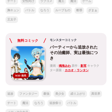
チート
女性向け
ラブコメ
魔王
魔法
ゲーム
胸キュン
バトル
なろう
ループもの
断罪
ざまぁ
王太子
モンスターコミック
無料コミック
パーティーから追放された
その治癒師、実は最強につ
き
漫画：
鳴海みわ
原作：
影茸
キャラク
ター原案：
カカオ・ランタン
9/30 発売
追放
ファンタジー
最強
美少女
成り上がり
異世界
チート
魔法
なろう
追放祭り
バトル