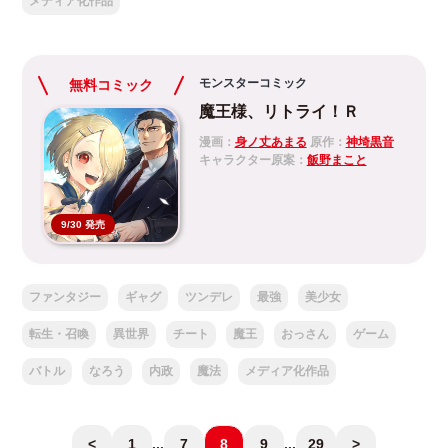
メディア化作品
モンスターコミック
無料コミック
魔王様、リトライ！Ｒ
漫画：
身ノ丈あまる
原作：
神埼黒音
キャラクター原案：
飯野まこと
9/30 発売
ファンタジー
ギャグ
ツンデレ
最強
美少女
転生・召喚
異世界
チート
魔王
おっさん
ゲーム
バトル
なろう
内政
魔法
メディア化作品
<
1
...
7
8
9
...
29
>