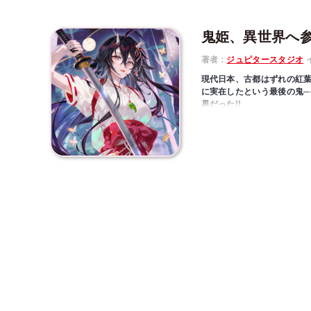
鬼姫、異世界へ参
著者：
ジュピタースタジオ
現代日本、古都はずれの紅
に実在したという最後の鬼─
界だった!!
なぜか生前の記憶は朧気だ
井の難事件も解決したりと
本。これは、古の日ノ本に
処を目指す流離の物語。