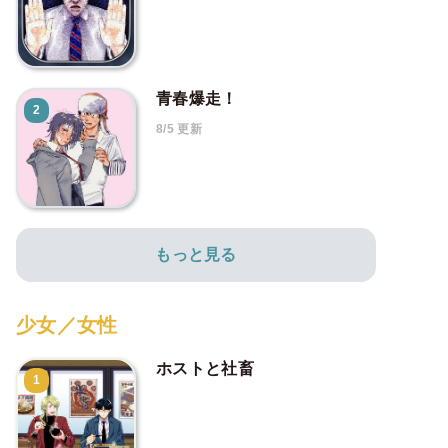
青春爆走！
2
8/5 更新
もっと見る
少女／女性
ホストと社畜
1