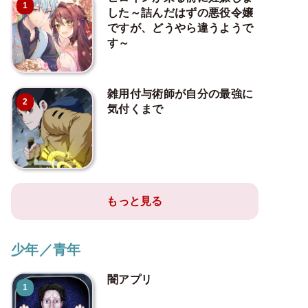
1
した～詰んだはずの悪役令嬢
ですが、どうやら違うようで
す～
雑用付与術師が自分の最強に
2
気付くまで
もっと見る
少年／青年
闇アプリ
1