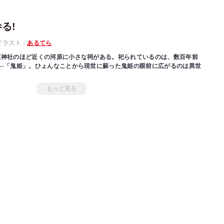
る!
イラスト：
あるてら
葉神社のほど近くの河原に小さな祠がある。祀られているのは、数百年前
─「鬼姫」。ひょんなことから現世に蘇った鬼姫の眼前に広がるのは異世
が、持ち前の器量と威勢は健在。得物片手に妖怪…魔物退治は朝飯前、市
もっと見る
なんでもこなす。鬼姫の珍道中は万事順調！目指す処は日が昇る国、日
て、妖怪退治や巫女を生業とした鬼の最後の生き残りが、異世界から日出