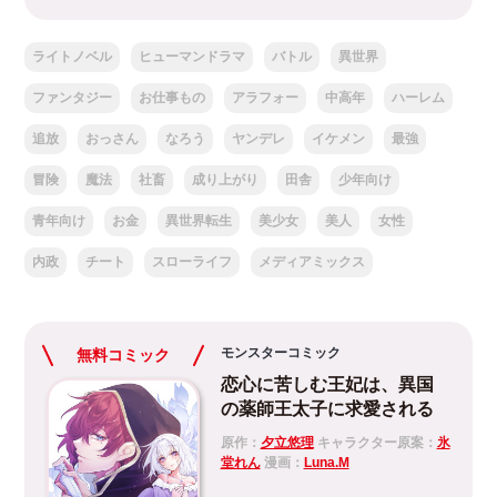
ライトノベル
ヒューマンドラマ
バトル
異世界
ファンタジー
お仕事もの
アラフォー
中高年
ハーレム
追放
おっさん
なろう
ヤンデレ
イケメン
最強
冒険
魔法
社畜
成り上がり
田舎
少年向け
青年向け
お金
異世界転生
美少女
美人
女性
内政
チート
スローライフ
メディアミックス
モンスターコミック
無料コミック
恋心に苦しむ王妃は、異国
の薬師王太子に求愛される
原作：
夕立悠理
キャラクター原案：
氷
堂れん
漫画：
Luna.M