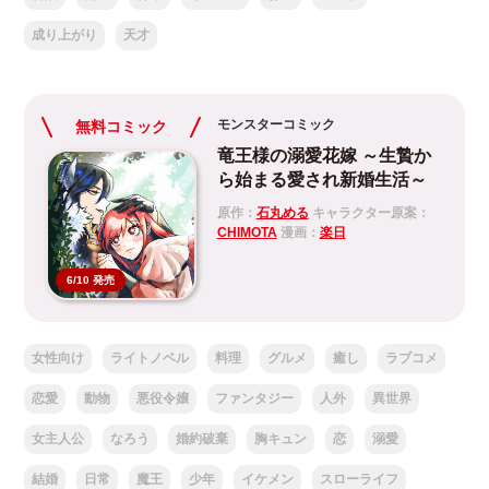
成り上がり
天才
モンスターコミック
無料コミック
竜王様の溺愛花嫁 ～生贄か
ら始まる愛され新婚生活～
原作：
石丸める
キャラクター原案：
CHIMOTA
漫画：
楽日
6/10 発売
女性向け
ライトノベル
料理
グルメ
癒し
ラブコメ
恋愛
動物
悪役令嬢
ファンタジー
人外
異世界
女主人公
なろう
婚約破棄
胸キュン
恋
溺愛
結婚
日常
魔王
少年
イケメン
スローライフ