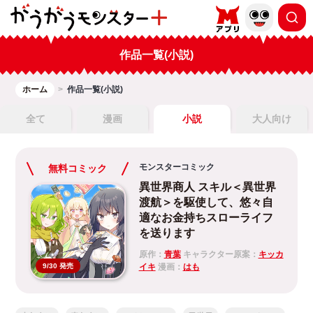
作品一覧(小説)
ホーム
作品一覧(小説)
全て
漫画
小説
大人向け
モンスターコミック
無料コミック
異世界商人 スキル＜異世界
渡航＞を駆使して、悠々自
適なお金持ちスローライフ
を送ります
原作：
青葉
キャラクター原案：
キッカ
イキ
漫画：
はも
9/30 発売