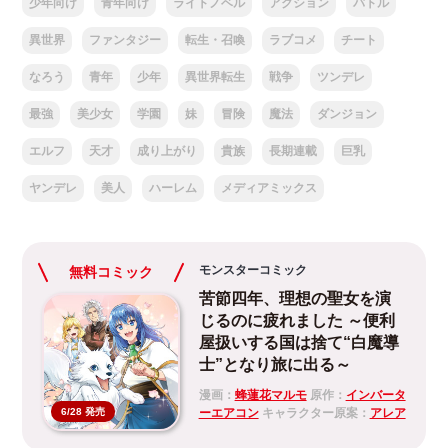
少年向け
青年向け
ライトノベル
アクション
バトル
異世界
ファンタジー
転生・召喚
ラブコメ
チート
なろう
青年
少年
異世界転生
戦争
ツンデレ
最強
美少女
学園
妹
冒険
魔法
ダンジョン
エルフ
天才
成り上がり
貴族
長期連載
巨乳
ヤンデレ
美人
ハーレム
メディアミックス
モンスターコミック
無料コミック
苦節四年、理想の聖女を演
じるのに疲れました ～便利
屋扱いする国は捨て“白魔導
士”となり旅に出る～
漫画：
蜂蓮花マルモ
原作：
インバータ
ーエアコン
キャラクター原案：
アレア
6/28 発売