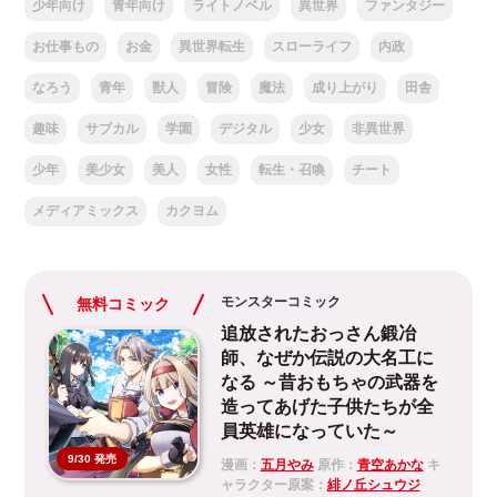
少年向け
青年向け
ライトノベル
異世界
ファンタジー
お仕事もの
お金
異世界転生
スローライフ
内政
なろう
青年
獣人
冒険
魔法
成り上がり
田舎
趣味
サブカル
学園
デジタル
少女
非異世界
少年
美少女
美人
女性
転生・召喚
チート
メディアミックス
カクヨム
モンスターコミック
無料コミック
追放されたおっさん鍛冶
師、なぜか伝説の大名工に
なる ～昔おもちゃの武器を
造ってあげた子供たちが全
員英雄になっていた～
9/30 発売
漫画：
五月やみ
原作：
青空あかな
キ
ャラクター原案：
緋ノ丘シュウジ