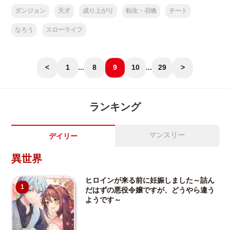
ダンジョン
天才
成り上がり
転生・召喚
チート
なろう
スローライフ
<
1
...
8
9
10
...
29
>
ランキング
マンスリー
デイリー
異世界
ヒロインが来る前に妊娠しました～詰ん
1
だはずの悪役令嬢ですが、どうやら違う
ようです～