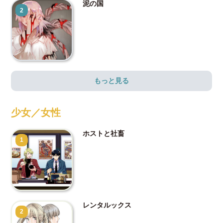
泥の国
2
もっと見る
少女／女性
ホストと社畜
1
レンタルックス
2