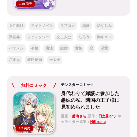
9/10 発売
女性向け
ライトノベル
ラブコメ
恋愛
幼なじみ
異世界
ファンタジー
女主人公
なろう
胸キュン
イケメン
令嬢
魔法
結婚
貴族
恋
溺愛
ざまぁ
政略結婚
王太子
モンスターコミック
無料コミック
身代わりで縁談に参加した
愚妹の私、隣国の王子様に
見初められました
漫画：
菊海さら
原作：
日之影ソラ
キ
ャラクター原案：
NiKrome
8/9 発売