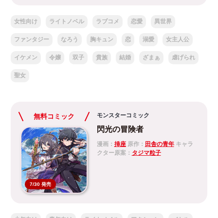
女性向け
ライトノベル
ラブコメ
恋愛
異世界
ファンタジー
なろう
胸キュン
恋
溺愛
女主人公
イケメン
令嬢
双子
貴族
結婚
ざまぁ
虐げられ
聖女
モンスターコミック
無料コミック
閃光の冒険者
漫画：
挿座
原作：
田舎の青年
キャラ
クター原案：
タジマ粒子
7/30 発売