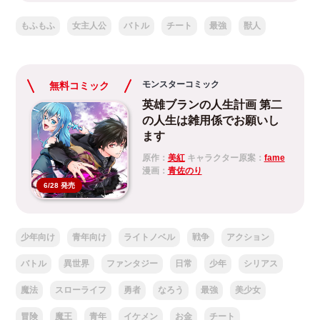
もふもふ
女主人公
バトル
チート
最強
獣人
モンスターコミック
無料コミック
英雄ブランの人生計画 第二
の人生は雑用係でお願いし
ます
原作：
美紅
キャラクター原案：
fame
漫画：
青佐のり
6/28 発売
少年向け
青年向け
ライトノベル
戦争
アクション
バトル
異世界
ファンタジー
日常
少年
シリアス
魔法
スローライフ
勇者
なろう
最強
美少女
冒険
魔王
青年
イケメン
お金
チート