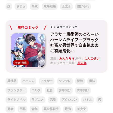
妹
ざまぁ
内政
政略結婚
王太子
虐げられ
モンスターコミック
無料コミック
アラサー魔術師のゆる～い
ハーレムライフ～ブラック
社畜が異世界で自由気まま
に有給消化～
漫画：
みんたろう
原作：
しんこせい
キャラクター原案：
四志丸
5/30 発売
異世界
ハーレム
アラサー
ツンデレ
冒険
魔法
ファンタジー
エルフ
社畜
少年向け
青年向け
ライトノベル
ラブコメ
恋愛
アクション
バトル
恋
勇者
巨乳
青年
異世界転生
最強
美少女