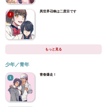
異世界召喚は二度目です
2
もっと見る
少年／青年
青春爆走！
1