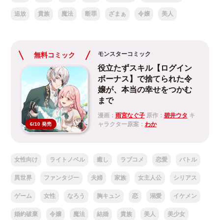
追放
貴族
魔法
断罪
ざまぁ
令嬢
美人
モンスターコミック
無料コミック
役立たずスキル【ログイン
ボーナス】で捨てられた令
嬢が、本当の幸せをつかむ
まで
漫画：
雨宮なぐ子
原作：
碧井ウタ
キ
ャラクター原案：
わか
6/10 発売
女性向け
ライトノベル
癒し
ラブコメ
恋愛
バトル
異世界
ファンタジー
夫婦
家族
女主人公
シリアス
ゲーム
女性
なろう
胸キュン
恋
溺愛
イケメン
婚約破棄
令嬢
魔法
結婚
貴族
美人
美少女