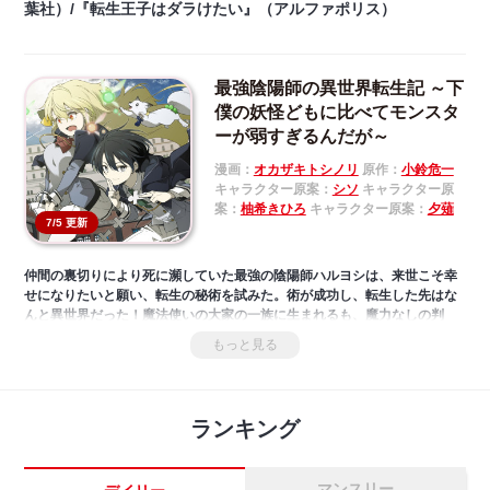
葉社）/『転生王子はダラけたい』（アルファポリス）
最強陰陽師の異世界転生記 ～下
僕の妖怪どもに比べてモンスタ
ーが弱すぎるんだが～
漫画：
オカザキトシノリ
原作：
小鈴危一
キャラクター原案：
シソ
キャラクター原
案：
柚希きひろ
キャラクター原案：
夕薙
7/5 更新
仲間の裏切りにより死に瀕していた最強の陰陽師ハルヨシは、来世こそ幸
せになりたいと願い、転生の秘術を試みた。術が成功し、転生した先はな
んと異世界だった！魔法使いの大家の一族に生まれるも、魔力なしの判
定。しかし、間近で目にした魔法は陰陽術の足下にも及ばなくて……あ
もっと見る
れ、魔法いらないんじゃない！？――極めた陰陽術と従えたあまたの妖怪
がいれば異世界生活も楽勝！「小説家になろう」発、第七回ネット小説大
賞受賞の大人気異世界ファンタジー、開幕！
ランキング
マンスリー