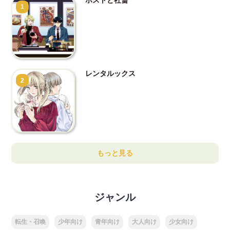
1
レンタルックス
2
もっと見る
ジャンル
転生・召喚
少年向け
青年向け
大人向け
少女向け