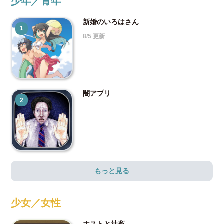
少年／青年
新婚のいろはさん
1
8/5 更新
闇アプリ
2
もっと見る
少女／女性
ホストと社畜