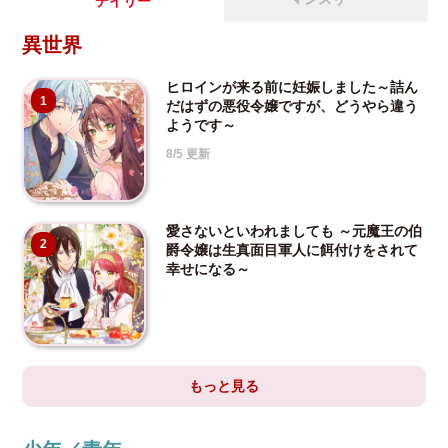
デイリー
異世界
ヒロインが来る前に妊娠しました～詰ん
1
だはずの悪役令嬢ですが、どうやら違う
ようです～
8/5 更新
愛さないといわれましても ～元魔王の伯
2
爵令嬢は生真面目軍人に餌付けをされて
幸せになる～
もっと見る