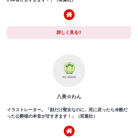
詳しく見る!!
八美☆わん
イラストレーター。「顔だけ聖女なのに、死に戻ったら冷酷だ
った公爵様の本音が甘すぎます！」（双葉社）