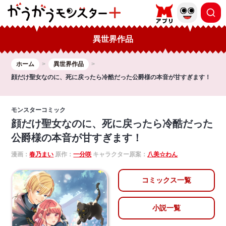
異世界作品
ホーム
異世界作品
顔だけ聖女なのに、死に戻ったら冷酷だった公爵様の本音が甘すぎます！
モンスターコミック
顔だけ聖女なのに、死に戻ったら冷酷だった
公爵様の本音が甘すぎます！
漫画：
春乃まい
原作：
一分咲
キャラクター原案：
八美☆わん
コミックス一覧
小説一覧