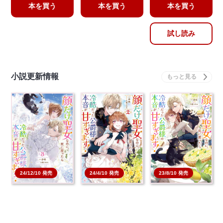
本を買う
本を買う
本を買う
試し読み
小説更新情報
24/12/10 発売
23/8/10 発売
24/4/10 発売