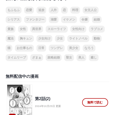
もふもふ
恋愛
追放
人外
恋
料理
女主人公
シリアス
ファンタジー
溺愛
イケメン
令嬢
結婚
貴族
女性
異世界
スローライフ
女性向け
ラブコメ
魔法
胸キュン
少女向け
少女
ライトノベル
動物
猫
お仕事もの
日常
ツンデレ
美少女
なろう
タイムリープ
ざまぁ
政略結婚
聖女
美人
癒し
無料配信中の漫画
第2話(2)
無料で読む
2024年10月25日 更新