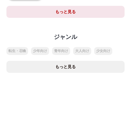
もっと見る
ジャンル
転生・召喚
少年向け
青年向け
大人向け
少女向け
もっと見る