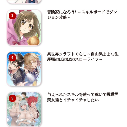
冒険家になろう! ～スキルボードでダン
3
ジョン攻略～
異世界クラフトぐらし～自由気ままな生
4
産職のほのぼのスローライフ～
与えられたスキルを使って稼いで異世界
5
美女達とイチャイチャしたい