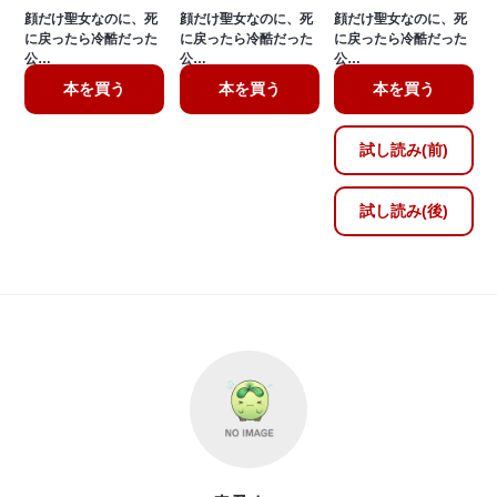
顔だけ聖女なのに、死
顔だけ聖女なのに、死
顔だけ聖女なのに、死
に戻ったら冷酷だった
に戻ったら冷酷だった
に戻ったら冷酷だった
公…
公…
公…
本を買う
本を買う
本を買う
試し読み(前)
試し読み(後)