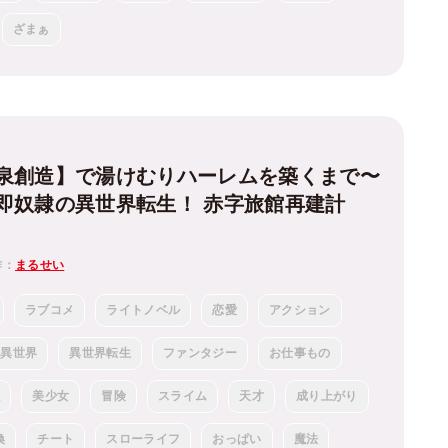
ざまぁ
泉創造】で湯けむりハーレムを築くまで〜
即奴隷の異世界転生！ 赤字旅館再建計
作：
まるせい
ラブコメ
ライトノベル
恋愛
アクション
異世界
異世界転生
ファンタジー
お仕事もの
強
美少女
冒険
スライム
天才
成り上がり
喚
チート
スローライフ
おっぱい
魔法