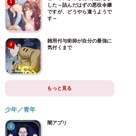
1
した～詰んだはずの悪役令嬢
ですが、どうやら違うようで
す～
雑用付与術師が自分の最強に
2
気付くまで
もっと見る
少年／青年
闇アプリ
1