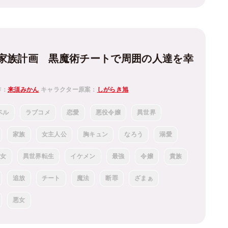
家族計画 黒魔術チートで周囲の人達を幸
作：
来須みかん
キャラクター原案：
しがらき旭
ベル
ラブコメ
恋愛
悪役令嬢
異世界
家族
女主人公
胸キュン
なろう
溺愛
魔女
異世界転生
イケメン
最強
令嬢
貴族
追放
チート
魔法
断罪
ざまぁ
悪女