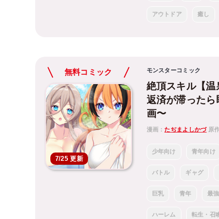
アウトドア
癒し
モンスターコミック
無料コミック
絶頂スキル【温
返済が滞ったら
画〜
漫画：
たぢまよしかづ
原
少年向け
青年向け
7/25 更新
バトル
ギャグ
巨乳
青年
最
ハーレム
転生・召