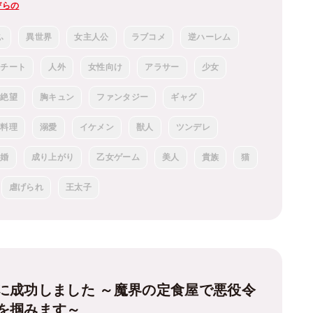
びらの
ふ
異世界
女主人公
ラブコメ
逆ハーレム
チート
人外
女性向け
アラサー
少女
絶望
胸キュン
ファンタジー
ギャグ
料理
溺愛
イケメン
獣人
ツンデレ
結婚
成り上がり
乙女ゲーム
美人
貴族
猫
虐げられ
王太子
に成功しました ～魔界の定食屋で悪役令
を掴みます～