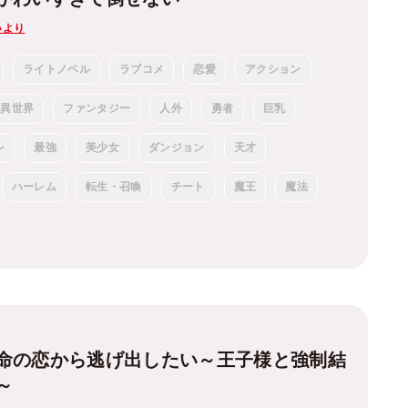
いより
ライトノベル
ラブコメ
恋愛
アクション
異世界
ファンタジー
人外
勇者
巨乳
レ
最強
美少女
ダンジョン
天才
ハーレム
転生・召喚
チート
魔王
魔法
命の恋から逃げ出したい～王子様と強制結
～