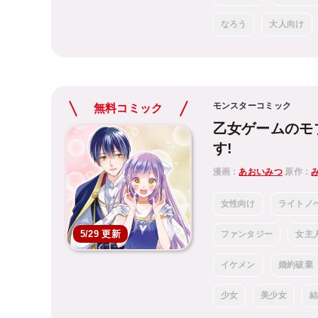
なろう
大人向け
モンスターコミック
無料コミック
乙女ゲームのモ
す!
漫画：
あおいみつ
原作：
女性向け
ライトノ
5/29 更新
ファンタジー
女主
イケメン
婚約破棄
少女
美少女