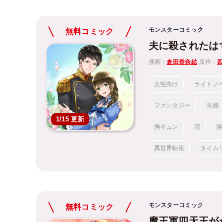
モンスターコミック
無料コミック
夫に殺されたは
漫画：
倉田香奈絵
原作：
女性向け
ライトノ
ファンタジー
夫婦
1/15 更新
胸キュン
恋
異世界転生
タイム
モンスターコミック
無料コミック
魔王軍四天王が