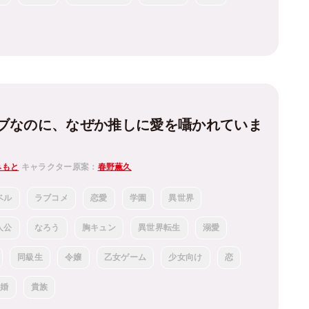
ブなのに、なぜか推しに愛を囁かれていま
みもと
キャラクター原案：
春野薫久
ベル
ラブコメ
恋愛
学園
異世界
人公
なろう
胸キュン
異世界転生
溺愛
同級生
令嬢
乙女ゲーム
少女向け
恋
結婚
貴族