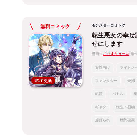
モンスターコミック
無料コミック
転生悪女の幸せ
せにします
漫画：
こりすキョーコ
原
女性向け
ライトノ
6/17 更新
ファンタジー
夫婦
結婚
バトル
ギャグ
転生・召喚
虐げられ
婚約破棄