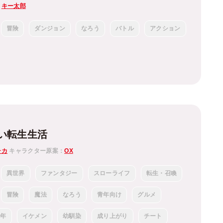
：
キー太郎
冒険
ダンジョン
なろう
バトル
アクション
い転生生活
チカ
キャラクター原案：
OX
異世界
ファンタジー
スローライフ
転生・召喚
冒険
魔法
なろう
青年向け
グルメ
少年
イケメン
幼馴染
成り上がり
チート