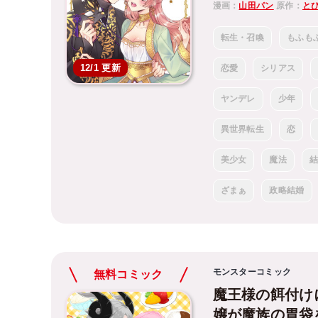
漫画：
山田パン
原作：
と
転生・召喚
もふも
12/1 更新
恋愛
シリアス
ヤンデレ
少年
異世界転生
恋
美少女
魔法
ざまぁ
政略結婚
モンスターコミック
無料コミック
魔王様の餌付け
嬢が魔族の胃袋