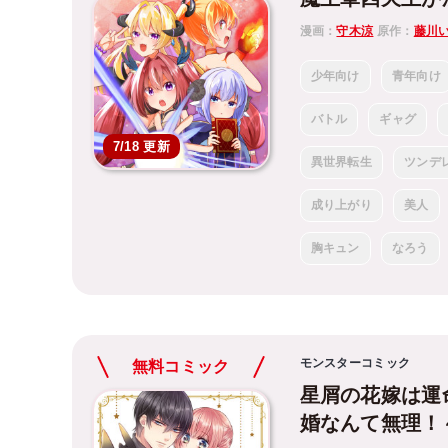
漫画：
守木涼
原作：
藤川
少年向け
青年向け
バトル
ギャグ
7/18 更新
異世界転生
ツンデ
成り上がり
美人
胸キュン
なろう
モンスターコミック
無料コミック
星屑の花嫁は運
婚なんて無理！