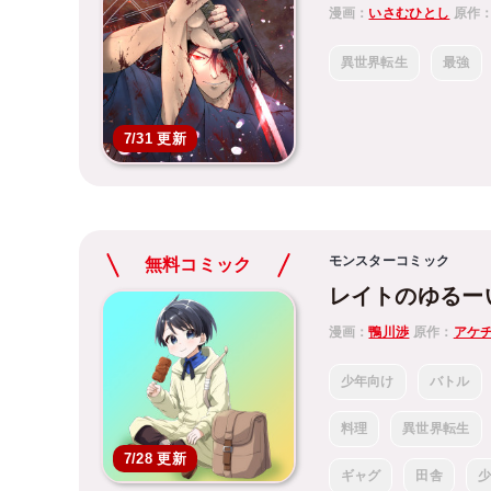
漫画：
いさむひとし
原作
異世界転生
最強
7/31 更新
モンスターコミック
無料コミック
レイトのゆるー
漫画：
鴨川渉
原作：
アケ
少年向け
バトル
料理
異世界転生
7/28 更新
ギャグ
田舎