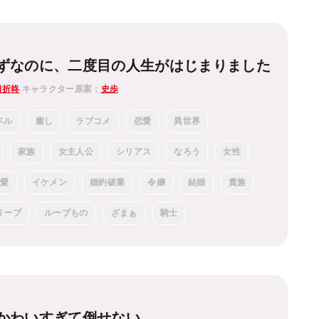
ずなのに、二度目の人生がはじまりました
四折柊
キャラクター原案：
史歩
ベル
癒し
ラブコメ
恋愛
異世界
家族
女主人公
シリアス
なろう
女性
溺愛
イケメン
婚約破棄
令嬢
結婚
貴族
リープ
ループもの
ざまぁ
騎士
かわいすぎて倒せない