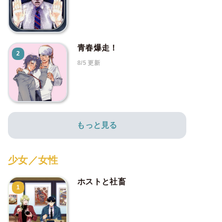
青春爆走！
2
8/5 更新
もっと見る
少女／女性
ホストと社畜
1