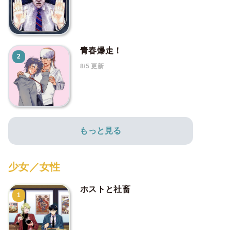
青春爆走！
2
8/5 更新
もっと見る
少女／女性
ホストと社畜
1