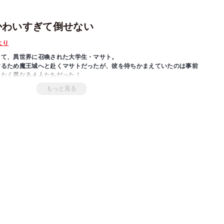
かわいすぎて倒せない
より
して、異世界に召喚された大学生・マサト。
するため魔王城へと赴くマサトだったが、彼を待ちかまえていたのは事前
ったく異なる４人たちだった！
にかわいい、魔王カタストロフの娘たちに代替わりしていて…!?
もっと見る
略すればいい!?
、小悪魔ギャルetc…キュン死必至な個性派ヒロインをあの手この手で惚
ファンタジー開幕ッ!!