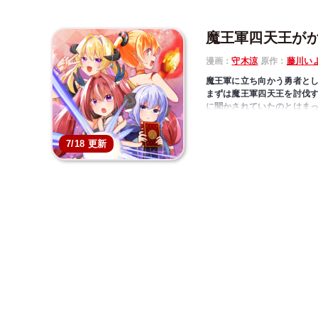
魔王軍四天王が
漫画：
守木涼
原作：
藤川い
魔王軍に立ち向かう勇者と
まずは魔王軍四天王を討伐
に聞かされていたのとはま
なんと四天王は恐ろしいほど
かわいすぎて倒せないなら攻
7/18 更新
ツンデレ剣士に元気な格闘娘
れさせろ！
ヴィランヒロイン攻略型転生