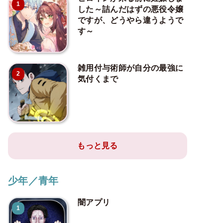
1
した～詰んだはずの悪役令嬢
ですが、どうやら違うようで
す～
雑用付与術師が自分の最強に
2
気付くまで
もっと見る
少年／青年
闇アプリ
1