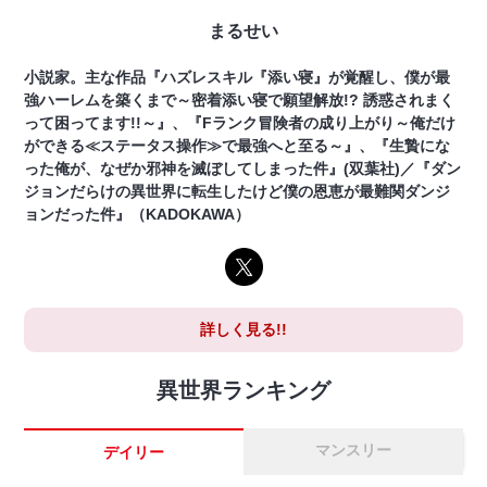
まるせい
小説家。主な作品『ハズレスキル『添い寝』が覚醒し、僕が最
強ハーレムを築くまで～密着添い寝で願望解放!? 誘惑されまく
って困ってます!!～』、『Fランク冒険者の成り上がり～俺だけ
ができる≪ステータス操作≫で最強へと至る～』、『生贄にな
った俺が、なぜか邪神を滅ぼしてしまった件』(双葉社)／『ダン
ジョンだらけの異世界に転生したけど僕の恩恵が最難関ダンジ
ョンだった件』（KADOKAWA）
詳しく見る!!
異世界ランキング
マンスリー
デイリー