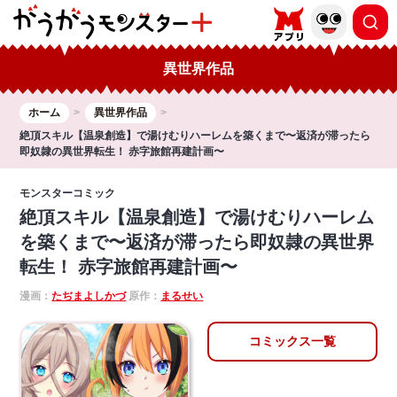
異世界作品
ホーム
異世界作品
絶頂スキル【温泉創造】で湯けむりハーレムを築くまで〜返済が滞ったら
即奴隷の異世界転生！ 赤字旅館再建計画〜
モンスターコミック
絶頂スキル【温泉創造】で湯けむりハーレム
を築くまで〜返済が滞ったら即奴隷の異世界
転生！ 赤字旅館再建計画〜
漫画：
たぢまよしかづ
原作：
まるせい
コミックス一覧