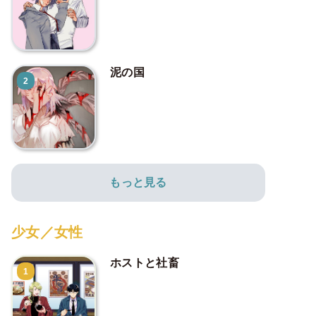
泥の国
2
もっと見る
少女／女性
ホストと社畜
1