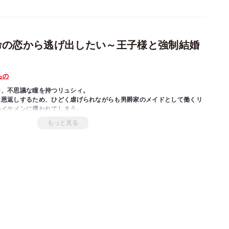
命の恋から逃げ出したい～王子様と強制結婚
らの
な、不思議な瞳を持つリュシィ。
に恩返しするため、ひどく虐げられながらも男爵家のメイドとして働くリ
のイケメンに攫われてしまう。
浮かぶ天空島の住人で、島を浮かす力を持つ「星屑の女神」の生まれ変わ
もっと見る
いたようだった。
危機にあり、それを救うためにはリュシィが天空島に住まう四人の王子様
して、結婚しなくてはならないらしい。島が墜落すればリュシィの故郷も
ざるを得ない状況になったのだが……。「恋もしたことないのに結婚なん
子様の運命が紡ぐ究極の恋愛ファンタジー開幕！