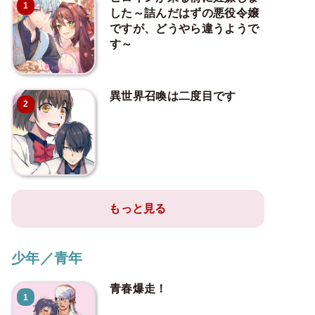
1
した～詰んだはずの悪役令嬢
ですが、どうやら違うようで
す～
異世界召喚は二度目です
2
もっと見る
少年／青年
青春爆走！
1