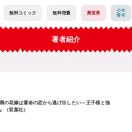
少年
無料コミック
無料増量
異世界
青年
著者紹介
屑の花嫁は運命の恋から逃げ出したい～王子様と強
‎』（双葉社）