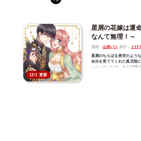
星屑の花嫁は運
なんて無理！～
漫画：
山田パン
原作：
とび
星屑のちらばる夜空のよう
自分を育ててくれた孤児院
ュシィだったが、ある日謎
彼は、地上三千メートルに
12/1 更新
りであるリュシィを探して
天空島は近い未来に墜落の
のうちの誰かと運命の恋を
無事ではないと脅され従わ
て絶対無理！」
恋を知らない少女×クセ強王