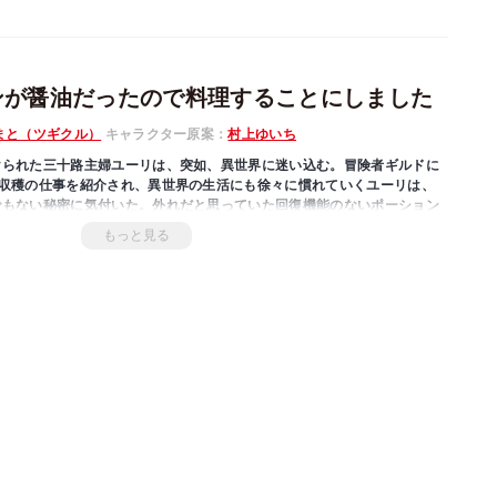
ンが醤油だったので料理することにしました
まと（ツギクル）
キャラクター原案：
村上ゆいち
けられた三十路主婦ユーリは、突如、異世界に迷い込む。冒険者ギルドに
ン収穫の仕事を紹介され、異世界の生活にも徐々に慣れていくユーリは、
でもない秘密に気付いた。外れだと思っていた回復機能のないポーション
しかも、ハズレポーションで作った料理は補正機能のオマケ付き! ユーリ
もっと見る
てしまうのか?