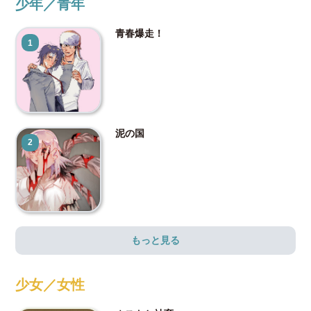
少年／青年
青春爆走！
1
泥の国
2
もっと見る
少女／女性