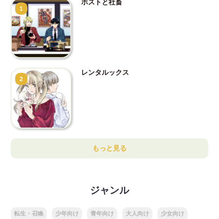
ホストと社畜
1
レンタルックス
2
もっと見る
ジャンル
転生・召喚
少年向け
青年向け
大人向け
少女向け