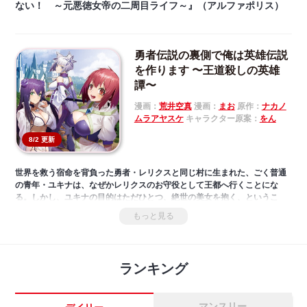
ない！ ～元悪徳女帝の二周目ライフ～』（アルファポリス）
勇者伝説の裏側で俺は英雄伝説
を作ります 〜王道殺しの英雄
譚〜
漫画：
荒井空真
漫画：
まお
原作：
ナカノ
ムラアヤスケ
キャラクター原案：
をん
8/2 更新
世界を救う宿命を背負った勇者・レリクスと同じ村に生まれた、ごく普通
の青年・ユキナは、なぜかレリクスのお守役として王都へ行くことにな
る。しかし、ユキナの目的はただひとつ、絶世の美女を抱く、というこ
と。そんな折、ユキナはひょんなことからしゃべる槍・グラムを手にし
もっと見る
て…。小説家になろう発大人気冒険ファンタジー、待望のコミカライズ第
一弾。※本作品の作画者につきまして、第1話～第20話：[まお]、第21話
～：[荒井空真]
ランキング
マンスリー