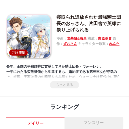
寝取られ追放された最強騎士団
長のおっさん、片田舎で英雄に
祭り上げられる
漫画：
炭基研&海星
構成：
吉原基貴
原
作：
ずおさん
キャラクター原案：
れんた
7/29 更新
長年、王国の平和維持に貢献してきた騎士団長・ウォーレナ。
一年にわたる蛮族征伐から生還するも、婚約者である第三王女が浮気の
上、妊娠。王家は身内の醜聞をもみ消すため、ウォーレナは征伐中に死亡
したことにされてしまう。
もっと見る
失意の中、国に見切りをつけた彼は、賠償金を元手にのんびり田舎でスロ
ーライフをすることに。聖女や狐人族の少女などが次々と集まり、彼女た
ちから慕われ、やがて溺愛される。
けれど彼には彼女たちを愛せない理由があって……？国を追われた最強の
ランキング
おっさんの成り上がりファンタジー！！
マンスリー
デイリー