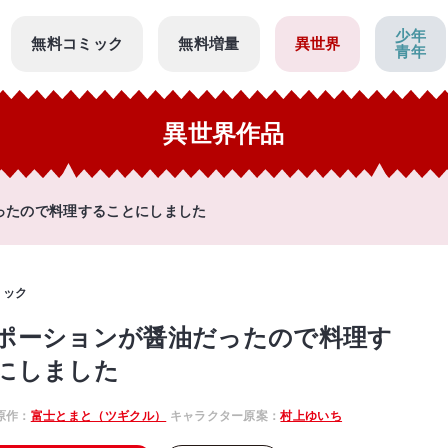
少年
無料コミック
無料増量
異世界
青年
異世界作品
ったので料理することにしました
ミック
ポーションが醤油だったので料理す
にしました
原作：
富士とまと（ツギクル）
キャラクター原案：
村上ゆいち