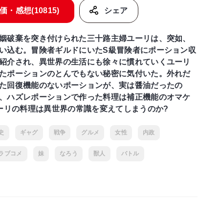
価・感想(10815)
シェア
姻破棄を突き付けられた三十路主婦ユーリは、突如、
い込む。冒険者ギルドにいたS級冒険者にポーション収
紹介され、異世界の生活にも徐々に慣れていくユーリ
たポーションのとんでもない秘密に気付いた。外れだ
た回復機能のないポーションが、実は醤油だったの
、ハズレポーションで作った料理は補正機能のオマケ
ーリの料理は異世界の常識を変えてしまうのか?
史
ギャグ
戦争
グルメ
女性
内政
ラブコメ
妹
なろう
獣人
バトル