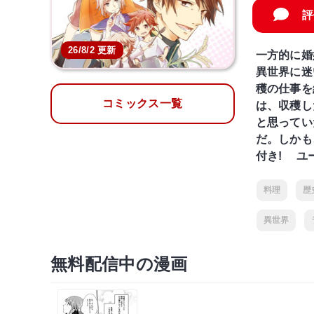
評
26/8/2 更新
一方的に婚
異世界に迷
穫の仕事を
コミックス一覧
は、収穫し
と思ってい
だ。しかも
付き! ユ
料理
歴
異世界
無料配信中の漫画