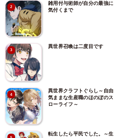
雑用付与術師が自分の最強に
2
気付くまで
異世界召喚は二度目です
3
異世界クラフトぐらし～自由
4
気ままな生産職のほのぼのス
ローライフ～
転生したら平民でした。～生
5