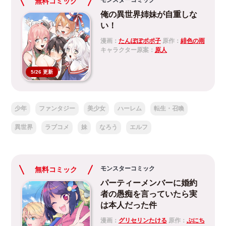
モンスターコミック
無料コミック
俺の異世界姉妹が自重しな
い！
漫画：
たんぽぽポポ子
原作：
緋色の雨
キャラクター原案：
原人
5/26 更新
少年
ファンタジー
美少女
ハーレム
転生・召喚
異世界
ラブコメ
妹
なろう
エルフ
モンスターコミック
無料コミック
パーティーメンバーに婚約
者の愚痴を言っていたら実
は本人だった件
漫画：
グリセリンたける
原作：
ぷにち