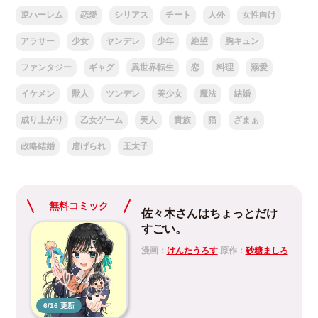
逆ハーレム
恋愛
シリアス
チート
人外
女性向け
アラサー
少女
ヤンデレ
少年
絶望
胸キュン
ファンタジー
ギャグ
異世界転生
恋
料理
溺愛
イケメン
獣人
ツンデレ
美少女
魔法
結婚
成り上がり
乙女ゲーム
美人
貴族
猫
ざまぁ
政略結婚
虐げられ
王太子
無料コミック
佐々木さんはちょっとだけ
すごい。
漫画：
けんたうろす
原作：
砂糖ましろ
6/16 更新