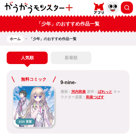
「少年」のおすすめ作品一覧
ホーム
「少年」のおすすめ作品一覧
人気順
新着順
無料コミック
9-nine-
漫画：
河内和泉
原作：
ぱれっと
キャ
ラクター原案：
和泉つばす
2/20 更新