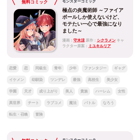
モンスターコミック
無料コミック
極点の炎魔術師 ～ファイア
ボールしか使えないけど、
モテたい一心で最強になり
ました～
漫画：
守木涼
原作：
シクラメン
キャ
ラクター原案：
ミユキルリア
恋愛
恋
同級生
青年
少年
ファンタジー
ギャグ
イケメン
幼馴染
ツンデレ
最強
高校生
美少女
学園
天才
成り上がり
美人
貴族
ハーレム
女性
異世界
チート
ラブコメ
魔法
バトル
なろう
転生・召喚
冒険