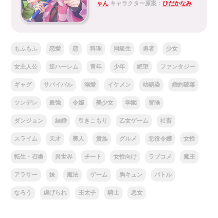
ゃん
キャラクター原案：
ひだかなみ
もふもふ
恋愛
恋
料理
同級生
勇者
少女
女主人公
逆ハーレム
青年
少年
絶望
ファンタジー
ギャグ
サバイバル
溺愛
イケメン
幼馴染
婚約破棄
ツンデレ
最強
令嬢
美少女
学園
冒険
ダンジョン
結婚
引きこもり
乙女ゲーム
社畜
スライム
天才
美人
貴族
グルメ
悪役令嬢
女性
転生・召喚
異世界
チート
女性向け
ラブコメ
魔王
アラサー
妹
魔法
ゲーム
胸キュン
バトル
なろう
虐げられ
王太子
騎士
悪女