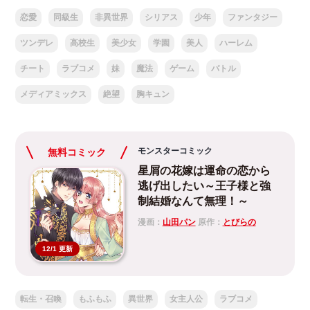
恋愛
同級生
非異世界
シリアス
少年
ファンタジー
ツンデレ
高校生
美少女
学園
美人
ハーレム
チート
ラブコメ
妹
魔法
ゲーム
バトル
メディアミックス
絶望
胸キュン
モンスターコミック
無料コミック
星屑の花嫁は運命の恋から
逃げ出したい～王子様と強
制結婚なんて無理！～
漫画：
山田パン
原作：
とびらの
12/1 更新
転生・召喚
もふもふ
異世界
女主人公
ラブコメ