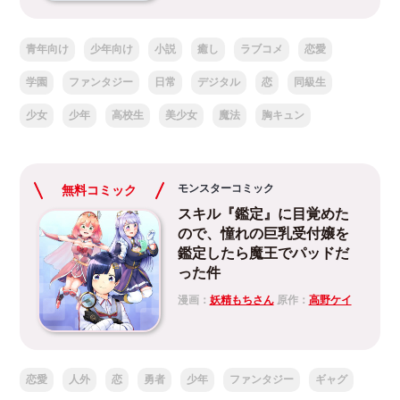
青年向け
少年向け
小説
癒し
ラブコメ
恋愛
学園
ファンタジー
日常
デジタル
恋
同級生
少女
少年
高校生
美少女
魔法
胸キュン
モンスターコミック
無料コミック
スキル『鑑定』に目覚めた
ので、憧れの巨乳受付嬢を
鑑定したら魔王でパッドだ
った件
漫画：
妖精もちさん
原作：
高野ケイ
恋愛
人外
恋
勇者
少年
ファンタジー
ギャグ