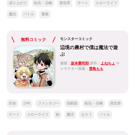
成り上がり
転生・召喚
異世界
チート
スローライフ
魔法
バトル
冒険
モンスターコミック
無料コミック
‎辺境の農村で僕は魔法で遊
ぶ
漫画：
坂本憲司郎
原作：
よねちょ
キ
ャラクター原案：
雪島もも
田舎
少年
ファンタジー
幼馴染
転生・召喚
異世界
チート
スローライフ
妹
魔法
なろう
バトル