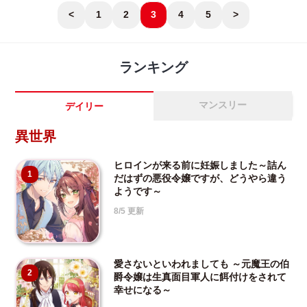
<
1
2
3
4
5
>
ランキング
マンスリー
デイリー
異世界
ヒロインが来る前に妊娠しました～詰ん
1
だはずの悪役令嬢ですが、どうやら違う
ようです～
8/5 更新
愛さないといわれましても ～元魔王の伯
2
爵令嬢は生真面目軍人に餌付けをされて
幸せになる～