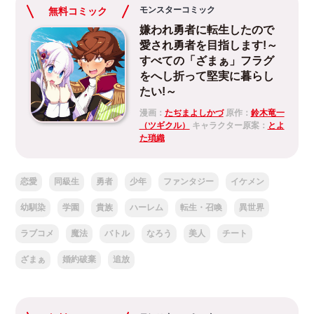
モンスターコミック
無料コミック
嫌われ勇者に転生したので
愛され勇者を目指します!～
すべての「ざまぁ」フラグ
をへし折って堅実に暮らし
たい!～
漫画：
たぢまよしかづ
原作：
鈴木竜一
（ツギクル）
キャラクター原案：
とよ
た瑣織
恋愛
同級生
勇者
少年
ファンタジー
イケメン
幼馴染
学園
貴族
ハーレム
転生・召喚
異世界
ラブコメ
魔法
バトル
なろう
美人
チート
ざまぁ
婚約破棄
追放