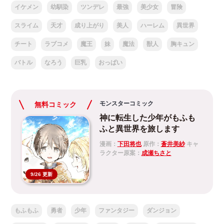
イケメン
幼馴染
ツンデレ
最強
美少女
冒険
スライム
天才
成り上がり
美人
ハーレム
異世界
チート
ラブコメ
魔王
妹
魔法
獣人
胸キュン
バトル
なろう
巨乳
おっぱい
モンスターコミック
無料コミック
神に転生した少年がもふも
ふと異世界を旅します
漫画：
下田将也
原作：
蒼井美紗
キャ
ラクター原案：
成瀬ちさと
9/26 更新
もふもふ
勇者
少年
ファンタジー
ダンジョン