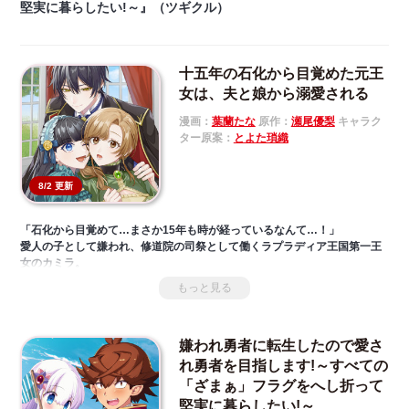
堅実に暮らしたい!～』（ツギクル）
十五年の石化から目覚めた元王
女は、夫と娘から溺愛される
漫画：
葉蘭たな
原作：
瀬尾優梨
キャラク
ター原案：
とよた瑣織
8/2 更新
「石化から目覚めて…まさか15年も時が経っているなんて…！」
愛人の子として嫌われ、修道院の司祭として働くラプラディア王国第一王
女のカミラ。
ある日城に呼び出され命じられたのは、妹の婚約者であったはずのルクレ
もっと見る
ツィオとの結婚だった。
８歳も年下のルクレツィオに愛されるはずがない。せめて彼の邪魔になら
ないようにしよう──。
嫌われ勇者に転生したので愛さ
そう決心したカミラだが、一方のルクレツィオからはドレスを贈られた
り、一緒に閨で過ごしたいと伝えられたり……。
れ勇者を目指します!～すべての
さらに、娘・ディアドラの誕生により、夫婦の仲は徐々に深まっていく。
「ざまぁ」フラグをへし折って
このまま、家族三人で幸せになれるはず──そう信じていたある日、謎の襲
堅実に暮らしたい!～