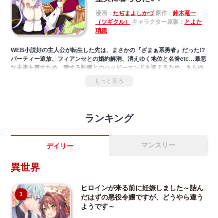
撃者によりカミラの身体が石化してしまい…！？
時を超えて愛し合う、心温まるハートフルラブストーリー！
漫画：
たぢまよしかづ
原作：
鈴木竜一
（ツギクル）
キャラクター原案：
とよた
瑣織
WEB小説好の主人公が転生した先は、まさかの『ざまぁ系勇者』だった!?
パーティー追放、フィアンセとの婚約解消、消えゆく地位と名誉etc…最悪
な未来を覆すため、愛する許嫁とのハッピーエンドを迎えるため、あらゆ
る破滅フラグをへし折っていく！ 驕り高ぶりは言語道断！ 才能に溺れず努
もっと見る
力を重ね、目指せ愛され勇者!? 元・嫌われ勇者の奮闘記、いま開幕っ!!
ランキング
マンスリー
デイリー
異世界
ヒロインが来る前に妊娠しました～詰ん
1
だはずの悪役令嬢ですが、どうやら違う
ようです～