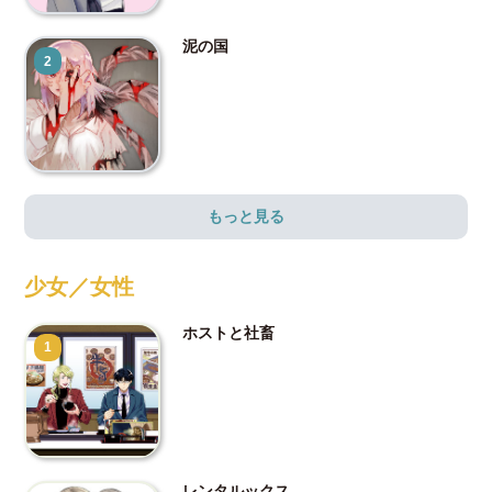
泥の国
2
もっと見る
少女／女性
ホストと社畜
1
レンタルックス