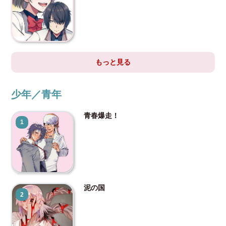
もっと見る
少年／青年
青春爆走！
1
泥の国
2