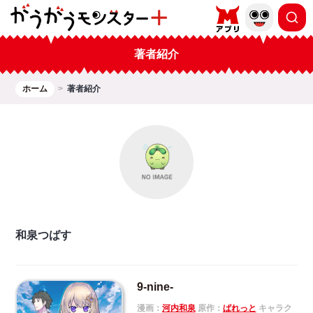
著者紹介
ホーム
著者紹介
和泉つばす
9-nine-
漫画：
河内和泉
原作：
ぱれっと
キャラク