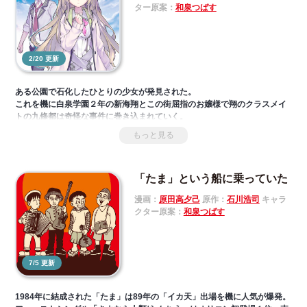
ター原案：
和泉つばす
2/20 更新
ある公園で石化したひとりの少女が発見された。
これを機に白泉学園２年の新海翔とこの街屈指のお嬢様で翔のクラスメイ
トの九條都は奇怪な事件に巻き込まれていく。
その影には異能に目覚めた少年少女達の姿が。
もっと見る
超人気ゲーム『9-nine-』を完全コミカライズ！
© CLEARRAVE / PALETTE ALL RIGHTS RESERVED.
「たま」という船に乗っていた
漫画：
原田高夕己
原作：
石川浩司
キャラ
クター原案：
和泉つばす
7/5 更新
1984年に結成された「たま」は89年の「イカ天」出場を機に人気が爆発。