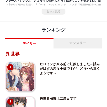
ファーストシングル「さよなら人類/らんちう」はオリコン初登場１位、売
り上げ60万枚を記録。『「たま」のランニング』こと石川浩司の自伝を30
年以上一日も欠かさず「たま」の事を考え続けている原田高夕己が本書初
もっと見る
出の新エピソードも追加し漫画化した「たま」の歴史完全版!「さよなら人
類編」は石川浩司上京から「イカ天」で「らんちう」完奏までのエピソー
ドを収録。
ランキング
マンスリー
デイリー
異世界
ヒロインが来る前に妊娠しました～詰ん
1
だはずの悪役令嬢ですが、どうやら違う
ようです～
異世界召喚は二度目です
2