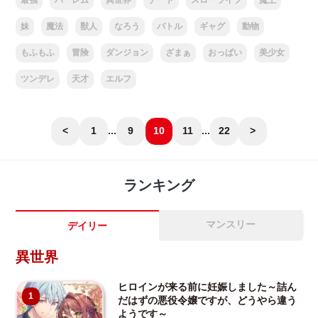
妹
魔法
獣人
なろう
バトル
ギャグ
動物
もふもふ
冒険
ダンジョン
ざまぁ
おっぱい
美少女
ツンデレ
天才
エルフ
<
1
...
9
10
11
...
22
>
ランキング
マンスリー
デイリー
異世界
ヒロインが来る前に妊娠しました～詰ん
1
だはずの悪役令嬢ですが、どうやら違う
ようです～