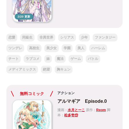
2/20 更新
恋愛
同級生
非異世界
シリアス
少年
ファンタジー
ツンデレ
高校生
美少女
学園
美人
ハーレム
チート
ラブコメ
妹
魔法
ゲーム
バトル
メディアミックス
絶望
胸キュン
アクション
無料コミック
アルマギア Episode.0
漫画：
水月とーこ
原作：
Reom
脚
本：
松多壱岱