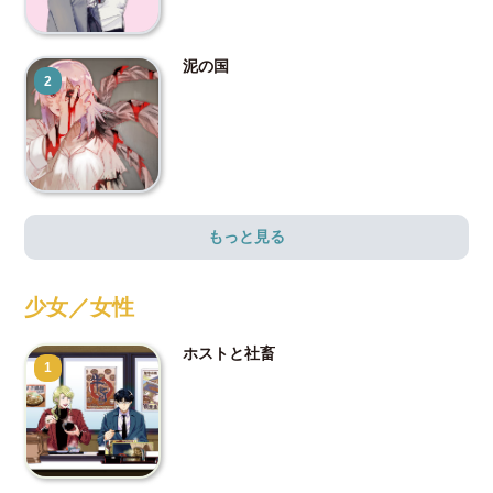
泥の国
2
もっと見る
少女／女性
ホストと社畜
1