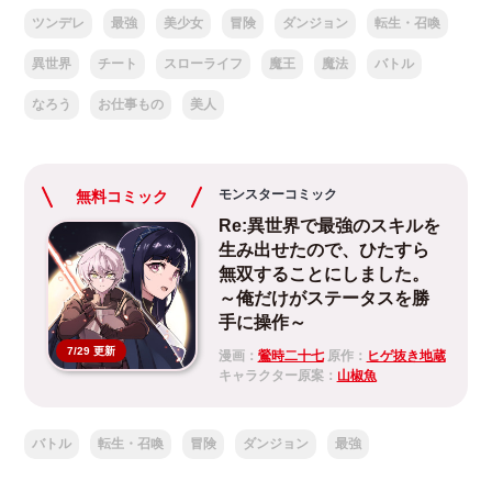
ツンデレ
最強
美少女
冒険
ダンジョン
転生・召喚
異世界
チート
スローライフ
魔王
魔法
バトル
なろう
お仕事もの
美人
モンスターコミック
無料コミック
Re:異世界で最強のスキルを
生み出せたので、ひたすら
無双することにしました。
～俺だけがステータスを勝
手に操作～
7/29 更新
漫画：
鶯時二十七
原作：
ヒゲ抜き地蔵
キャラクター原案：
山椒魚
バトル
転生・召喚
冒険
ダンジョン
最強