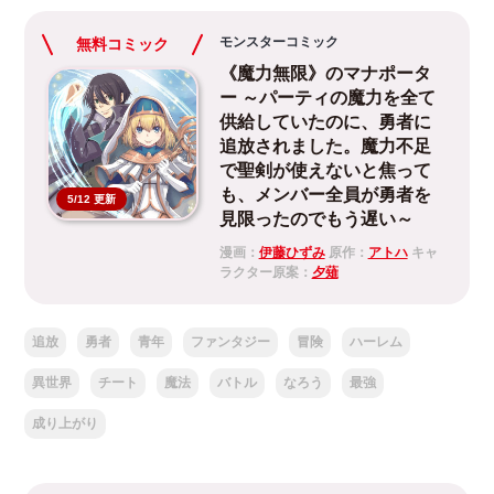
モンスターコミック
無料コミック
《魔力無限》のマナポータ
ー ～パーティの魔力を全て
供給していたのに、勇者に
追放されました。魔力不足
で聖剣が使えないと焦って
も、メンバー全員が勇者を
5/12 更新
見限ったのでもう遅い～
漫画：
伊藤ひずみ
原作：
アトハ
キャ
ラクター原案：
夕薙
追放
勇者
青年
ファンタジー
冒険
ハーレム
異世界
チート
魔法
バトル
なろう
最強
成り上がり