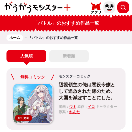
「バトル」のおすすめ作品一覧
ホーム
「バトル」のおすすめ作品一覧
人気順
新着順
モンスターコミック
無料コミック
辺境領主の俺は悪役令嬢と
して追放された嫁のため、
大国を滅ぼすことにした。
漫画：
ウミ
原作：
イコ
キャラクター
原案：
れんた
8/8 更新