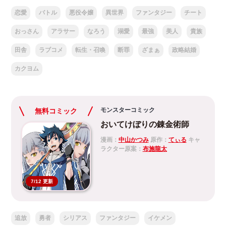
恋愛
バトル
悪役令嬢
異世界
ファンタジー
チート
おっさん
アラサー
なろう
溺愛
最強
美人
貴族
田舎
ラブコメ
転生・召喚
断罪
ざまぁ
政略結婚
カクヨム
モンスターコミック
無料コミック
おいてけぼりの錬金術師
漫画：
中山かつみ
原作：
てぃる
キャ
ラクター原案：
布施龍太
7/12 更新
追放
勇者
シリアス
ファンタジー
イケメン