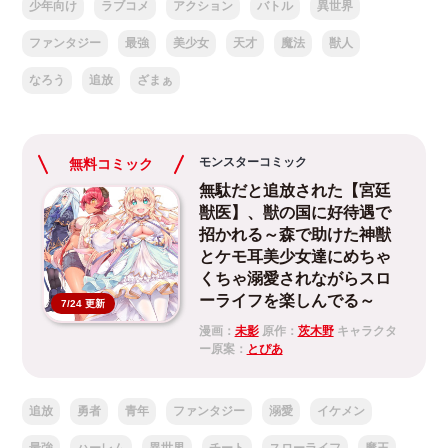
少年向け
ラブコメ
アクション
バトル
異世界
ファンタジー
最強
美少女
天才
魔法
獣人
なろう
追放
ざまぁ
モンスターコミック
無料コミック
無駄だと追放された【宮廷
獣医】、獣の国に好待遇で
招かれる～森で助けた神獣
とケモ耳美少女達にめちゃ
くちゃ溺愛されながらスロ
ーライフを楽しんでる～
7/24 更新
漫画：
未影
原作：
茨木野
キャラクタ
ー原案：
とぴあ
追放
勇者
青年
ファンタジー
溺愛
イケメン
最強
ハーレム
異世界
チート
スローライフ
魔王