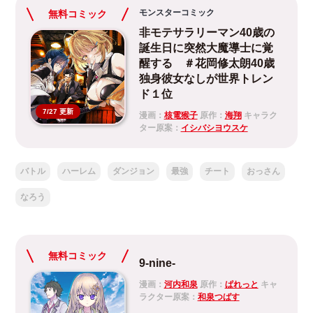
モンスターコミック
無料コミック
非モテサラリーマン40歳の
誕生日に突然大魔導士に覚
醒する ＃花岡修太朗40歳
独身彼女なしが世界トレン
ド１位
7/27 更新
漫画：
核電猴子
原作：
海翔
キャラク
ター原案：
イシバシヨウスケ
バトル
ハーレム
ダンジョン
最強
チート
おっさん
なろう
無料コミック
9-nine-
漫画：
河内和泉
原作：
ぱれっと
キャ
ラクター原案：
和泉つばす