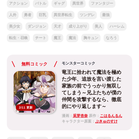
アクション
バトル
ギャグ
異世界
ファンタジー
人外
勇者
巨乳
異世界転生
ツンデレ
最強
美少女
ダンジョン
天才
成り上がり
美人
ハーレム
転生・召喚
チート
魔王
魔法
胸キュン
なろう
モンスターコミック
無料コミック
竜王に拾われて魔法を極め
た少年、追放を言い渡した
家族の前でうっかり無双し
てしまう～兄上たちが僕の
仲間を攻撃するなら、徹底
的にやり返します～
2/11 更新
漫画：
采芽杏奈
原作：
こはるんるん
キャラクター原案：
ぷきゅのすけ