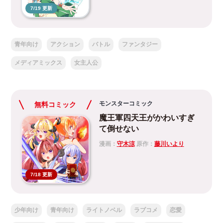
7/19 更新
青年向け
アクション
バトル
ファンタジー
メディアミックス
女主人公
モンスターコミック
無料コミック
魔王軍四天王がかわいすぎ
て倒せない
漫画：
守木涼
原作：
藤川いより
7/18 更新
少年向け
青年向け
ライトノベル
ラブコメ
恋愛