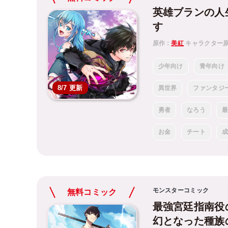
英雄ブランの人
す
原作：
美紅
キャラクター
少年向け
青年向け
8/7 更新
異世界
ファンタジ
勇者
なろう
お金
チート
モンスターコミック
無料コミック
最強宮廷指南役
幻となった種族