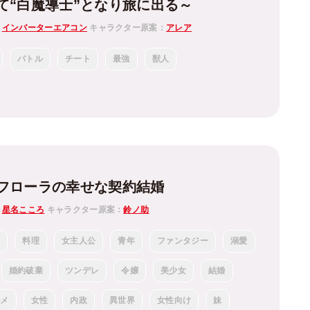
て“白魔導士”となり旅に出る～
：
インバーターエアコン
キャラクター原案：
アレア
バトル
チート
最強
獣人
フローラの幸せな契約結婚
：
星名こころ
キャラクター原案：
鈴ノ助
恋
料理
女主人公
青年
ファンタジー
溺愛
婚約破棄
ツンデレ
令嬢
美少女
結婚
ルメ
女性
内政
異世界
女性向け
妹