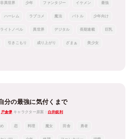
非異世界
少年
ファンタジー
イケメン
最強
ハーレム
ラブコメ
魔法
バトル
少年向け
ライトノベル
異世界
デジタル
長期連載
巨乳
引きこもり
成り上がり
ざまぁ
美少女
自分の最強に気付くまで
：
戸倉儚
キャラクター原案：
白井鋭利
じめ
恋
料理
魔女
田舎
勇者