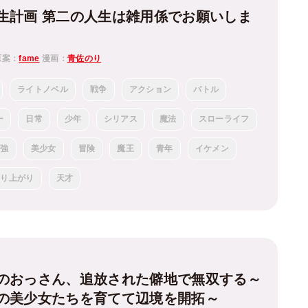
生計画 第二の人生は雑用係でお願いしま
原案：
fame
漫画：
青佐のり
ライトノベル
戦争
アクション
バトル
ー
日常
少年
シリアス
魔法
スローライフ
最強
美少女
冒険
魔王
青年
イケメン
成り上がり
天才
のおっさん、追放された僻地で無双する～
の美少女たちを育てて辺境を開拓～