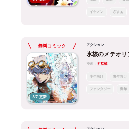
イケメン
ざまぁ
アクション
無料コミック
氷核のメテオリ
漫画：
冬堂誠
少年向け
青年向け
ファンタジー
青年
8/7 更新
アクション