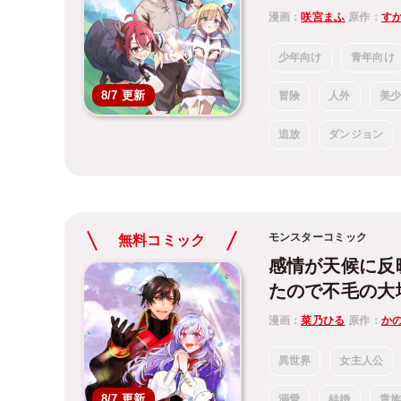
漫画：
咲宮まふ
原作：
す
少年向け
青年向け
8/7 更新
冒険
人外
美
追放
ダンジョン
モンスターコミック
無料コミック
感情が天候に反
たので不毛の大
漫画：
菜乃ひる
原作：
か
異世界
女主人公
8/7 更新
溺愛
結婚
貴