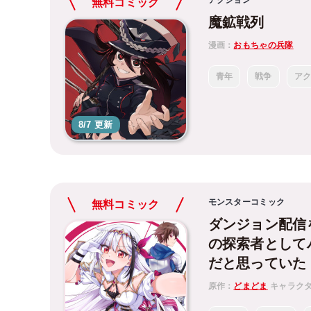
無料コミック
魔鉱戦列
漫画：
おもちゃの兵隊
青年
戦争
ア
8/7 更新
モンスターコミック
無料コミック
ダンジョン配信
の探索者としてバ
だと思っていた
原作：
どまどま
キャラク