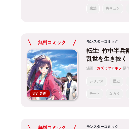
魔法
胸キュン
モンスターコミック
無料コミック
転生! 竹中半
乱世を生き抜く
漫画：
カズミヤアキラ
原
シリアス
歴史
8/7 更新
チート
なろう
モンスターコミック
無料コミック