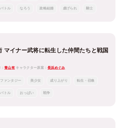
バトル
なろう
政略結婚
虐げられ
騎士
兵衛 マイナー武将に転生した仲間たちと戦国
作：
青山有
キャラクター原案：
長浜めぐみ
ファンタジー
美少女
成り上がり
転生・召喚
バトル
おっぱい
戦争