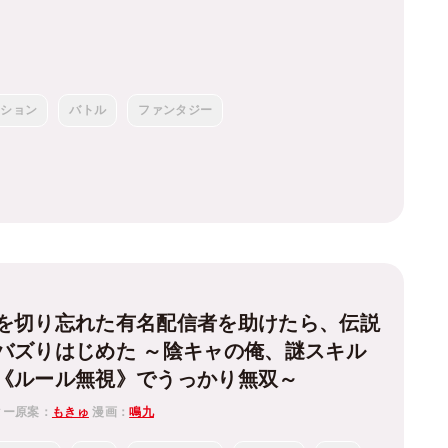
クション
バトル
ファンタジー
を切り忘れた有名配信者を助けたら、伝説
ズりはじめた ～陰キャの俺、謎󠄀スキル
《ルール無視》でうっかり無双～
ター原案：
もきゅ
漫画：
鳴九