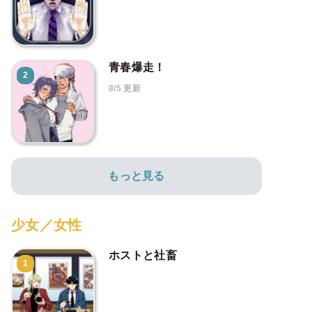
青春爆走！
2
8/5 更新
もっと見る
少女／女性
ホストと社畜
1