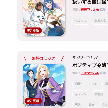
扱いする国は捨
漫画：
蜂蓮花マルモ
原作
もふもふ
女主人公
8/7 更新
モンスターコミック
無料コミック
ポジティブ令嬢
漫画：
ミキマサハル
原作
恋愛
いじめ
イケメン
幼馴染
8/7 更新
美人
貴族
グ