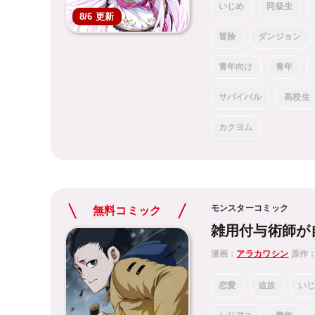
いじめ
同級生
8/6 更新
冒険
ダンジョン
青年向け
青年
サバイバル
高校生
カクヨム
モンスターコミック
無料コミック
雑用付与術師が
漫画：
アラカワシン
原作
恋愛
追放
い