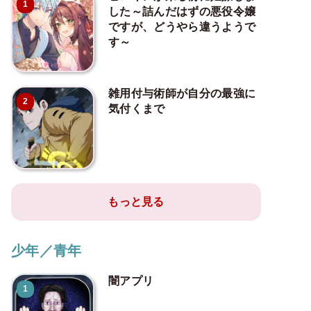
1
した～詰んだはずの悪役令嬢
ですが、どうやら違うようで
す～
雑用付与術師が自分の最強に
2
気付くまで
もっと見る
少年／青年
闇アプリ
1