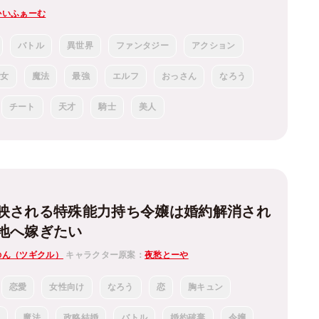
かいふぁーむ
バトル
異世界
ファンタジー
アクション
少女
魔法
最強
エルフ
おっさん
なろう
チート
天才
騎士
美人
映される特殊能力持ち令嬢は婚約解消され
地へ嫁ぎたい
のん（ツギクル）
キャラクター原案：
夜愁とーや
恋愛
女性向け
なろう
恋
胸キュン
族
魔法
政略結婚
バトル
婚約破棄
令嬢