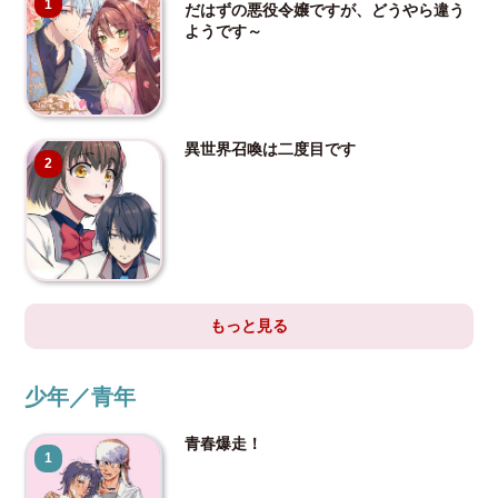
1
だはずの悪役令嬢ですが、どうやら違う
ようです～
異世界召喚は二度目です
2
もっと見る
少年／青年
青春爆走！
1