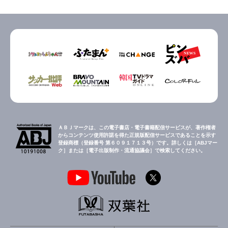
ＡＢＪマークは、この電子書店・電子書籍配信サービスが、著作権者
からコンテンツ使用許諾を得た正規版配信サービスであることを示す
登録商標（登録番号 第６０９１７１３号）です。詳しくは［ABJマー
ク］または［電子出版制作・流通協議会］で検索してください。