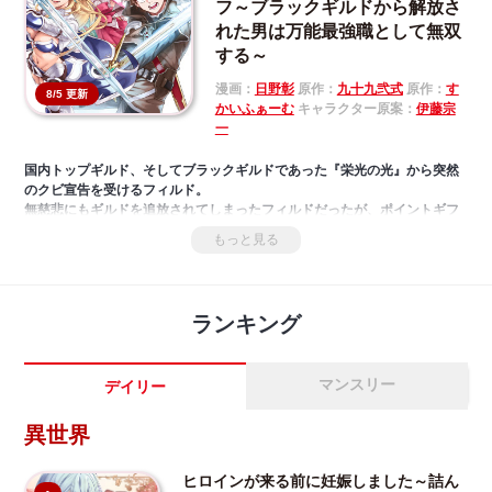
フ～ブラックギルドから解放さ
れた男は万能最強職として無双
する～
漫画：
日野彰
原作：
九十九弐式
原作：
す
8/5 更新
かいふぁーむ
キャラクター原案：
伊藤宗
一
国内トップギルド、そしてブラックギルドであった『栄光の光』から突然
のクビ宣告を受けるフィルド。
無慈悲にもギルドを追放されてしまったフィルドだったが、ポイントギフ
ター《経験値分配能力者》のスキルの効果で自身の経験値が驚くほどの上
もっと見る
昇を見せ、大陸随一の実力者に成り上がる。
一方『栄光の光』は経験値を大幅に失い崩壊の危機に直面していくのであ
った――。
元ギルドメンバーとの闘い・美しきエルフ姉妹との交流・ドラゴン討伐
ランキング
etc…
万能最強スキルで覚醒し、自由気ままに無双するフィルドの異世界チート
譚が幕を開ける!!!
マンスリー
デイリー
異世界
ヒロインが来る前に妊娠しました～詰ん