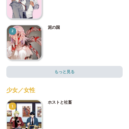
泥の国
2
もっと見る
少女／女性
ホストと社畜
1