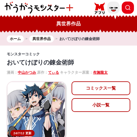
異世界作品
ホーム
異世界作品
おいてけぼりの錬金術師
モンスターコミック
おいてけぼりの錬金術師
漫画：
中山かつみ
原作：
てぃる
キャラクター原案：
布施龍太
コミックス一覧
小説一覧
24/7/12 更新