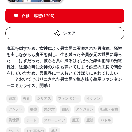
評価・感想(1706)
シェア
魔王を倒すため、女神により異世界に召喚された勇者達。犠牲
を出しながらも魔王を倒し、生き残った全員が元の世界に帰っ
た……はずだった。彼らと共に帰るはずだった錬金術師の光道
長は、送還の時に女神の力をも弾いてしまう鉄壁の工房で調合
をしていたため、異世界に一人おいてけぼりにされてしまい
――？おいてけぼりにされた異世界で生き抜く生産ファンタジ
ーコミカライズ、開幕！
追放
勇者
シリアス
ファンタジー
イケメン
ツンデレ
最強
美少女
冒険
ダンジョン
転生・召喚
異世界
チート
スローライフ
魔王
魔法
バトル
なろう
お仕事もの
美人