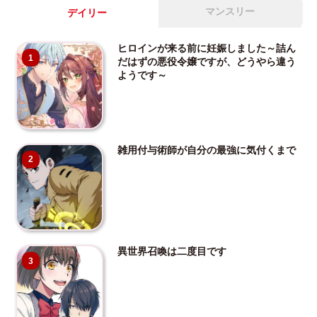
マンスリー
デイリー
ヒロインが来る前に妊娠しました～詰ん
1
だはずの悪役令嬢ですが、どうやら違う
ようです～
雑用付与術師が自分の最強に気付くまで
2
異世界召喚は二度目です
3