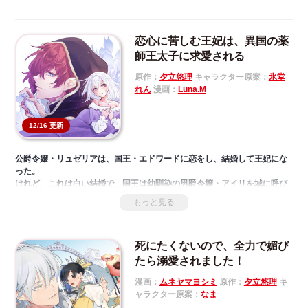
恋心に苦しむ王妃は、異国の薬
師王太子に求愛される
原作：
夕立悠理
キャラクター原案：
氷堂
れん
漫画：
Luna.M
12/16 更新
公爵令嬢・リュゼリアは、国王・エドワードに恋をし、結婚して王妃にな
った。
けれど、これは白い結婚で、国王は幼馴染の男爵令嬢・アイリを城に呼び
寄せ彼女に夢中。国王への恋心に疲れ切ったリュゼリアは、巷で評判の異
もっと見る
国の薬師・アキルから渡された『恋心を消す薬』を飲み、国王と離婚す
る。すると、離婚して公爵家に戻ったリュゼリアのもとに、なぜかアキル
が通ってくるようになり……。互いのことを知っていく中、実はアキルが
死にたくないので、全力で媚び
大国の王太子で、あるものを探して旅をしていること、そして、その探し
ものがリュゼリアだと告げられ、いきなり求婚されるが――！？
たら溺愛されました！
愛されなかった元王妃×恋を知らない王太子のピュアラブストーリー♡
漫画：
ムネヤマヨシミ
原作：
夕立悠理
キ
ャラクター原案：
なま