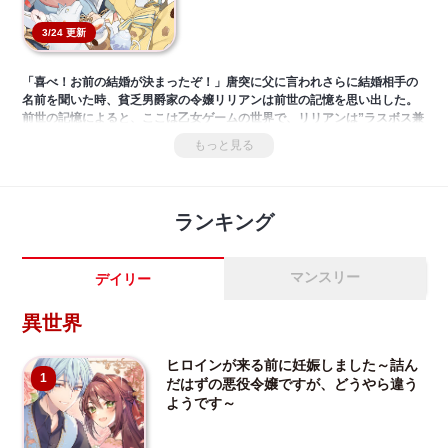
3/24 更新
「喜べ！お前の結婚が決まったぞ！」唐突に父に言われさらに結婚相手の
名前を聞いた時、貧乏男爵家の令嬢リリアンは前世の記憶を思い出した。
前世の記憶によると、ここは乙女ゲームの世界で、リリアンは”ラスボス兼
攻略対象者”の婚約者＝オーウェン公爵に殺されるただのモブ。せっかく今
もっと見る
まで頑張って生きてきたのに死にたくない！殺されないために、リリアン
は全力でオーウェンに媚びることを決めた。すると、なぜか彼に溺愛され
ているようで──!?
ランキング
マンスリー
デイリー
異世界
ヒロインが来る前に妊娠しました～詰ん
1
だはずの悪役令嬢ですが、どうやら違う
ようです～