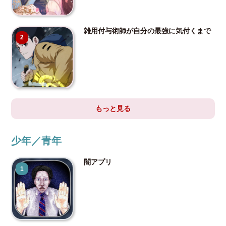
雑用付与術師が自分の最強に気付くまで
2
もっと見る
少年／青年
闇アプリ
1