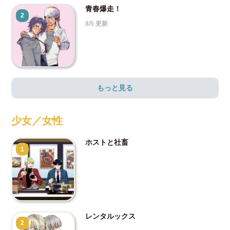
青春爆走！
2
8/5 更新
もっと見る
少女／女性
ホストと社畜
1
レンタルックス
2