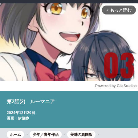
もっと読む
arrow_forward_ios
Powered by 
GliaStudios
Mute
第2話(2) ルーマニア
2024年12月20日
漫画：
伊藤静
ホーム
少年／青年作品
美味の異国飯