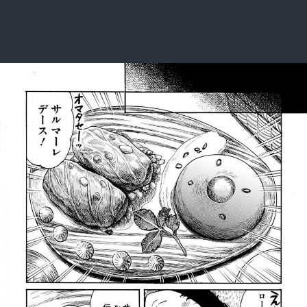
:692.15.691.995:rzdrzd.ydgzwzktg.oi
:692.15.691.995:rzdrzd.ydgzwzktg.oi