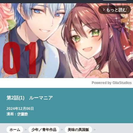
もっと読む
arrow_forward_ios
Powered by 
GliaStudios
Mute
第2話(1) ルーマニア
2024年12月06日
漫画：
伊藤静
ホーム
少年／青年作品
美味の異国飯