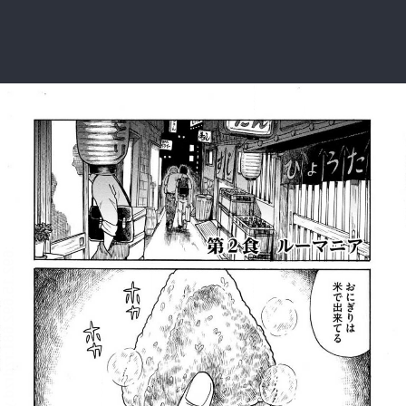
:692.15.692.681:rzdrzd.ydgzwzktg.oi
:692.15.692.681:rzdrzd.ydgzwzktg.oi