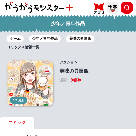
少年／青年作品
ホーム
少年／青年作品
美味の異国飯
コミックス情報一覧
アクション
美味の異国飯
漫画：
伊藤静
8/7 更新
コミック