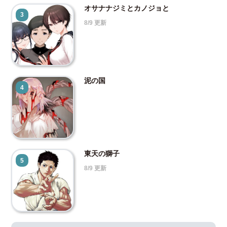
オサナナジミとカノジョと
3
8/9 更新
泥の国
4
東天の獅子
5
8/9 更新