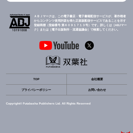
ＡＢＪマークは、この電子書店・電子書籍配信サービスが、著作権者
からコンテンツ使用許諾を得た正規版配信サービスであることを示す
登録商標（登録番号 第６０９１７１３号）です。詳しくは［ABJマー
ク］または［電子出版制作・流通協議会］で検索してください。
TOP
会社概要
プライバシーポリシー
お問い合わせ
Copyright© Futabasha Publishers Ltd. All Rights Reserved