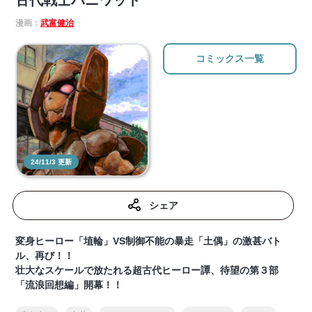
古代戦士ハニワット
漫画：
武富健治
コミックス一覧
24/11/3 更新
シェア
変身ヒーロー「埴輪」VS制御不能の暴走「土偶」の激甚バト
ル、再び！！
壮大なスケールで放たれる超古代ヒーロー譚、待望の第３部
「流浪回想編」開幕！！