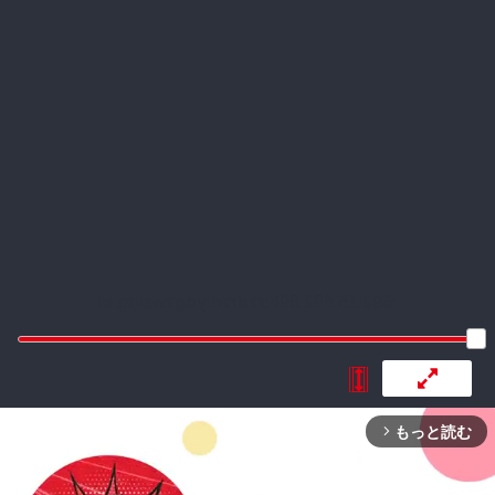
:692.15.692.696:rzdrzd.ydgzwzktg.oi
もっと読む
arrow_forward_ios