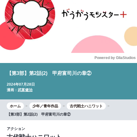
Powered by 
GliaStudios
Mute
【第3部】第2話(2) 甲府富司川の章②
2024年07月28日
漫画：
武富健治
ホーム
少年／青年作品
古代戦士ハニワット
【第3部】第2話(2) 甲府富司川の章②
アクション