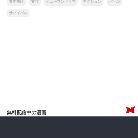
青年向け
文芸
ヒューマンドラマ
アクション
バトル
サバイバル
無料配信中の漫画
【第3部】第8話(2)