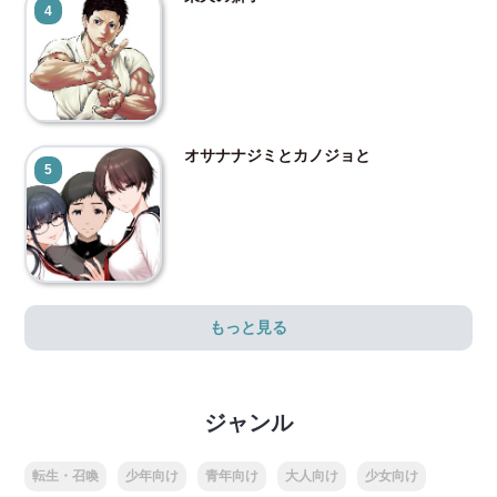
4
オサナナジミとカノジョと
5
もっと見る
ジャンル
転生・召喚
少年向け
青年向け
大人向け
少女向け