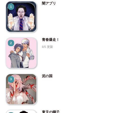
闇アプリ
1
青春爆走！
2
8/5 更新
泥の国
3
東天の獅子