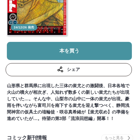
24/12/26 発売
本を買う
シェア
山形県と群馬県に出現した三体の蚩尤との激闘後、日本各地で
火山の噴火が相次ぎ、人知れず数多くの新しい蚩尤たちが出現
していた…。そんな中、山梨市の山中に一体の蚩尤が出現。豪
雨を伴いながら富司川を南下する蚩尤を迎え撃つべく、静岡浅
間神宮の仮具土の埴輪徒・咲谷真希緒が【蚩尤収め】の準備を
進めていたが…。待望の第3部「流浪回想編」開幕！！
コミック新刊情報