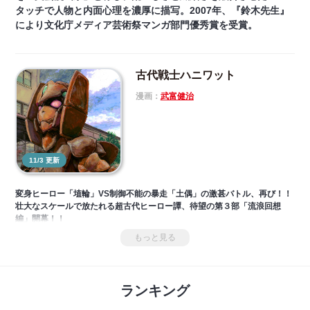
タッチで人物と内面心理を濃厚に描写。2007年、『鈴木先生』
により文化庁メディア芸術祭マンガ部門優秀賞を受賞。
古代戦士ハニワット
漫画：
武富健治
11/3 更新
変身ヒーロー「埴輪」VS制御不能の暴走「土偶」の激甚バトル、再び！！
壮大なスケールで放たれる超古代ヒーロー譚、待望の第３部「流浪回想
編」開幕！！
もっと見る
ランキング