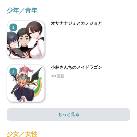
少年／青年
オサナナジミとカノジョと
1
小林さんちのメイドラゴン
2
8/9 更新
もっと見る
少女／女性