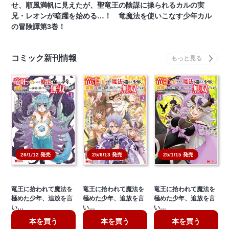
せ、順風満帆に見えたが、聖竜王の陰謀に操られるカルの実
兄・レオンが暗躍を始める…！ 竜魔法を使いこなす少年カル
の冒険譚第3巻！
コミック新刊情報
26/1/12 発売
25/6/13 発売
25/1/15 発売
竜王に拾われて魔法を
竜王に拾われて魔法を
竜王に拾われて魔法を
極めた少年、追放を言
極めた少年、追放を言
極めた少年、追放を言
い…
い…
い…
本を買う
本を買う
本を買う