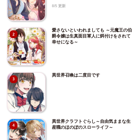
8/5 更新
愛さないといわれましても ～元魔王の伯
2
爵令嬢は生真面目軍人に餌付けをされて
幸せになる～
異世界召喚は二度目です
3
異世界クラフトぐらし～自由気ままな生
4
産職のほのぼのスローライフ～