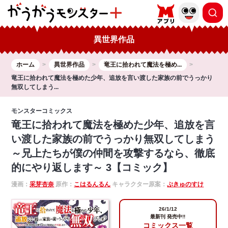
異世界作品
ホーム
異世界作品
竜王に拾われて魔法を極め...
竜王に拾われて魔法を極めた少年、追放を言い渡した家族の前でうっかり
無双してしまう...
モンスターコミックス
竜王に拾われて魔法を極めた少年、追放を言
い渡した家族の前でうっかり無双してしまう
～兄上たちが僕の仲間を攻撃するなら、徹底
的にやり返します～ 3【コミック】
漫画：
采芽杏奈
原作：
こはるんるん
キャラクター原案：
ぷきゅのすけ
26/1/12
最新刊 発売中!!
コミックス一覧