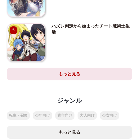
ハズレ判定から始まったチート魔術士生
5
活
もっと見る
ジャンル
転生・召喚
少年向け
青年向け
大人向け
少女向け
もっと見る