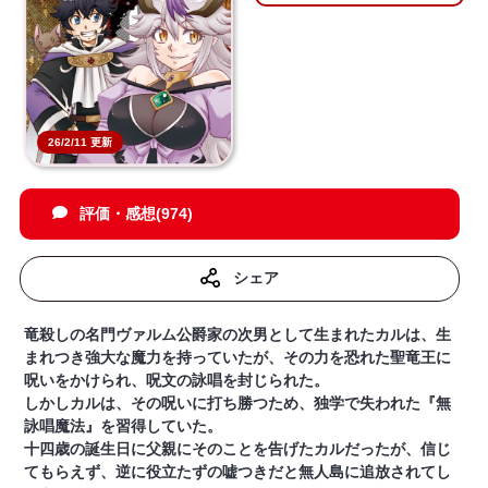
26/2/11 更新
評価・感想(974)
シェア
竜殺しの名門ヴァルム公爵家の次男として生まれたカルは、生
まれつき強大な魔力を持っていたが、その力を恐れた聖竜王に
呪いをかけられ、呪文の詠唱を封じられた。
しかしカルは、その呪いに打ち勝つため、独学で失われた『無
詠唱魔法』を習得していた。
十四歳の誕生日に父親にそのことを告げたカルだったが、信じ
てもらえず、逆に役立たずの嘘つきだと無人島に追放されてし