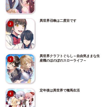
異世界召喚は二度目です
2
異世界クラフトぐらし～自由気ままな生
3
産職のほのぼのスローライフ～
定年後は異世界で種馬生活
4