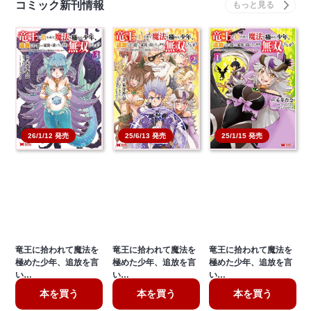
コミック新刊情報
26/1/12 発売
25/6/13 発売
25/1/15 発売
竜王に拾われて魔法を
竜王に拾われて魔法を
竜王に拾われて魔法を
極めた少年、追放を言
極めた少年、追放を言
極めた少年、追放を言
い…
い…
い…
本を買う
本を買う
本を買う