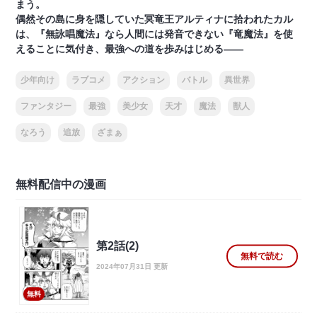
まう。
偶然その島に身を隠していた冥竜王アルティナに拾われたカル
は、『無詠唱魔法』なら人間には発音できない『竜魔法』を使
えることに気付き、最強への道を歩みはじめる――
少年向け
ラブコメ
アクション
バトル
異世界
ファンタジー
最強
美少女
天才
魔法
獣人
なろう
追放
ざまぁ
無料配信中の漫画
第2話(2)
無料で読む
2024年07月31日 更新
無料