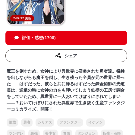
24/7/12 更新
評価・感想(1706)
シェア
魔王を倒すため、女神により異世界に召喚された勇者達。犠牲
を出しながらも魔王を倒し、生き残った全員が元の世界に帰っ
た……はずだった。彼らと共に帰るはずだった錬金術師の光道
長は、送還の時に女神の力をも弾いてしまう鉄壁の工房で調合
をしていたため、異世界に一人おいてけぼりにされてしまい
――？おいてけぼりにされた異世界で生き抜く生産ファンタジ
ーコミカライズ、開幕！
追放
勇者
シリアス
ファンタジー
イケメン
ツンデレ
最強
美少女
冒険
ダンジョン
転生・召喚