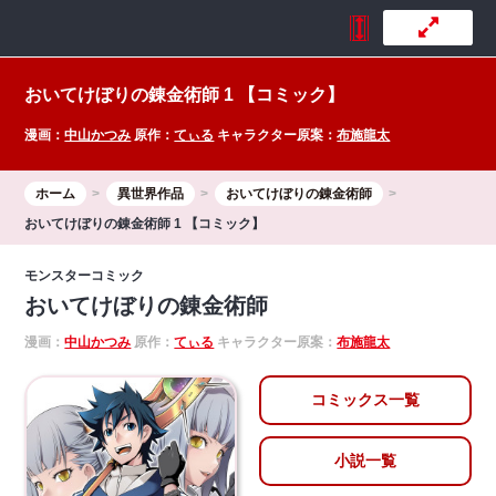
おいてけぼりの錬金術師 1 【コミック】
漫画：
中山かつみ
原作：
てぃる
キャラクター原案：
布施龍太
ホーム
異世界作品
おいてけぼりの錬金術師
おいてけぼりの錬金術師 1 【コミック】
モンスターコミック
おいてけぼりの錬金術師
漫画：
中山かつみ
原作：
てぃる
キャラクター原案：
布施龍太
コミックス一覧
小説一覧