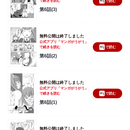
で続きを読む
で読む
第6話(3)
無料公開は終了しました
公式アプリ「マンガがうがう」
で続きを読む
で読む
第6話(2)
無料公開は終了しました
公式アプリ「マンガがうがう」
で続きを読む
で読む
第6話(1)
無料公開は終了しました