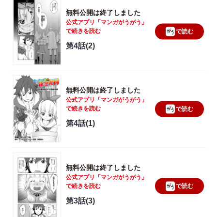
無料公開は終了しました
公式アプリ「マンガがうがう」
で続きを読む
で読む
第4話(2)
無料公開は終了しました
公式アプリ「マンガがうがう」
で続きを読む
で読む
第4話(1)
無料公開は終了しました
公式アプリ「マンガがうがう」
で続きを読む
で読む
第3話(3)