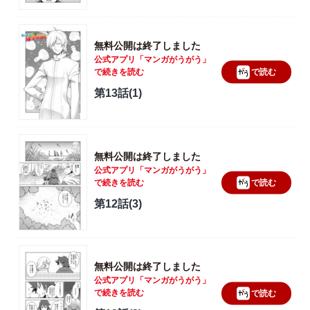
無料公開は終了しました
公式アプリ「マンガがうがう」
で続きを読む
で読む
第13話(1)
無料公開は終了しました
公式アプリ「マンガがうがう」
で続きを読む
で読む
第12話(3)
無料公開は終了しました
公式アプリ「マンガがうがう」
で続きを読む
で読む