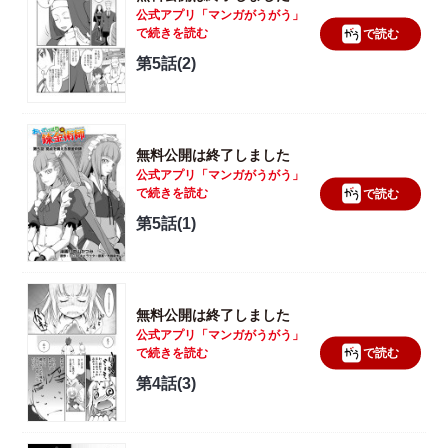
公式アプリ「マンガがうがう」
で続きを読む
で読む
第5話(2)
無料公開は終了しました
公式アプリ「マンガがうがう」
で続きを読む
で読む
第5話(1)
無料公開は終了しました
公式アプリ「マンガがうがう」
で続きを読む
で読む
第4話(3)