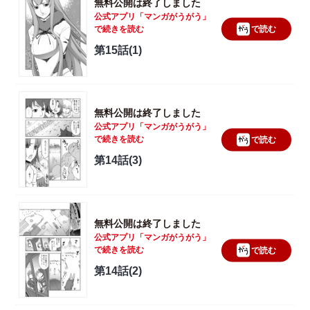
無料公開は終了しました
公式アプリ「マンガがうがう」
で続きを読む
で読む
第15話(1)
無料公開は終了しました
公式アプリ「マンガがうがう」
で続きを読む
で読む
第14話(3)
無料公開は終了しました
公式アプリ「マンガがうがう」
で続きを読む
で読む
第14話(2)