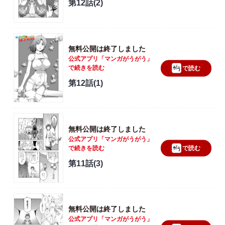
第12話(2)
無料公開は終了しました
公式アプリ「マンガがうがう」
で続きを読む
で読む
第12話(1)
無料公開は終了しました
公式アプリ「マンガがうがう」
で続きを読む
で読む
第11話(3)
無料公開は終了しました
公式アプリ「マンガがうがう」