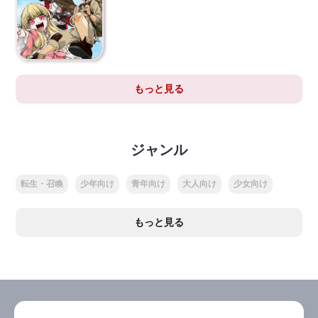
もっと見る
ジャンル
転生・召喚
少年向け
青年向け
大人向け
少女向け
もっと見る