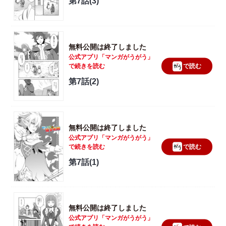
第7話(3)
無料公開は終了しました
公式アプリ「マンガがうがう」
で続きを読む
で読む
第7話(2)
無料公開は終了しました
公式アプリ「マンガがうがう」
で続きを読む
で読む
第7話(1)
無料公開は終了しました
公式アプリ「マンガがうがう」