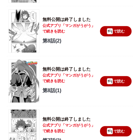
無料公開は終了しました
公式アプリ「マンガがうがう」
で続きを読む
で読む
第8話(2)
無料公開は終了しました
公式アプリ「マンガがうがう」
で続きを読む
で読む
第8話(1)
無料公開は終了しました
公式アプリ「マンガがうがう」
で続きを読む
で読む