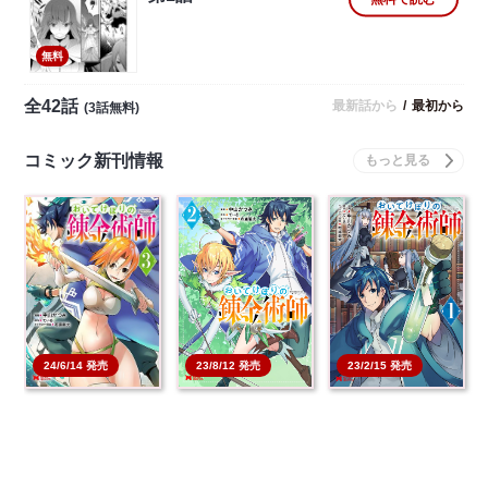
無料
全42話
最新話から
/
最初から
(3話無料)
コミック新刊情報
24/6/14 発売
23/8/12 発売
23/2/15 発売