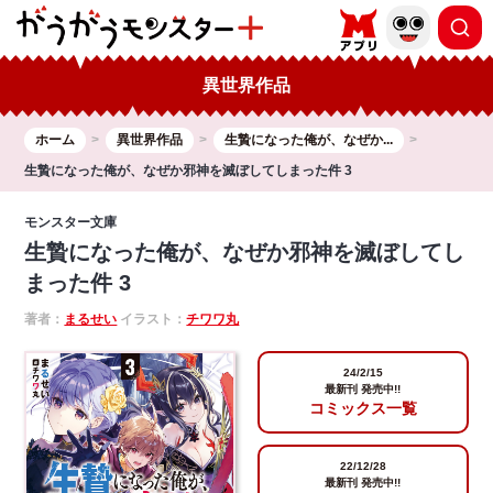
異世界作品
ホーム
異世界作品
生贄になった俺が、なぜか...
生贄になった俺が、なぜか邪神を滅ぼしてしまった件 3
モンスター文庫
生贄になった俺が、なぜか邪神を滅ぼしてし
まった件 3
著者：
まるせい
イラスト：
チワワ丸
24/2/15
最新刊 発売中!!
コミックス一覧
22/12/28
最新刊 発売中!!