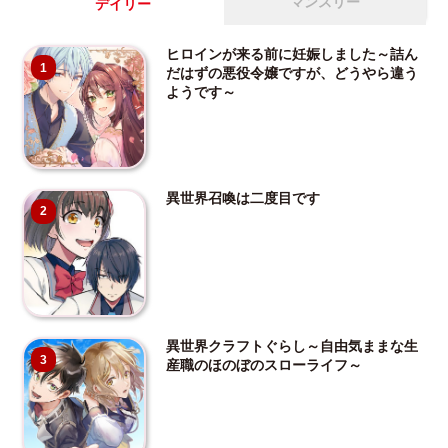
マンスリー
デイリー
ヒロインが来る前に妊娠しました～詰ん
1
だはずの悪役令嬢ですが、どうやら違う
ようです～
異世界召喚は二度目です
2
異世界クラフトぐらし～自由気ままな生
3
産職のほのぼのスローライフ～