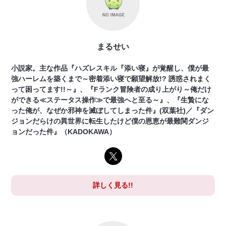
まるせい
小説家。主な作品『ハズレスキル『添い寝』が覚醒し、僕が最
強ハーレムを築くまで～密着添い寝で願望解放!? 誘惑されまく
って困ってます!!～』、『Fランク冒険者の成り上がり～俺だけ
ができる≪ステータス操作≫で最強へと至る～』、『生贄にな
った俺が、なぜか邪神を滅ぼしてしまった件』(双葉社)／『ダン
ジョンだらけの異世界に転生したけど僕の恩恵が最難関ダンジ
ョンだった件』（KADOKAWA）
詳しく見る!!