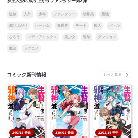
系主人公の成り上がりファンタジー第3弾！
追放
人外
少年
ファンタジー
幼馴染
最強
成り上がり
ハーレム
異世界
チート
獣人
バトル
なろう
メディアミックス
美少女
冒険
ダンジョン
魔法
ラブコメ
コミック新刊情報
22/11/15 発売
24/2/15 発売
23/6/15 発売