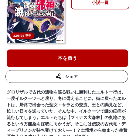
小説一覧
22/8/29 発売
本を買う
シェア
グロリザルで古代の遺物を巡る戦いに勝利したエルト一行は、
一度イルクーツへと戻り、冬に備えることに。街に戻ったエル
トは、帰路で出会った聖女・サラとの交流、王との謁見など、
忙しい日々を送っていた。そんな中、イルクーツで謎の疫病が
流行してしまう。エルトたちは【フィナス大森林】の奥地にあ
るという万能薬を採取に向かうが、そこには伝説の古代竜・デ
ィープリノンが待ち受けており──！？土壇場から始まった生贄