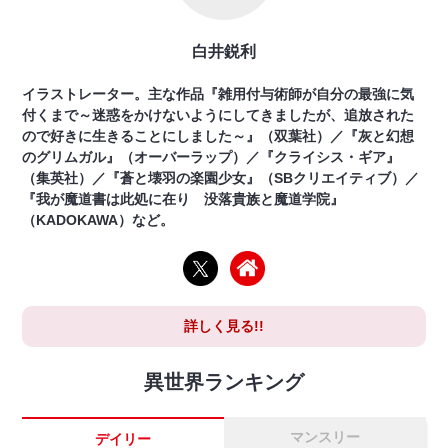
白井鋭利
イラストレーター。主な作品『雑用付与術師が自分の最強に気
付くまで～迷惑をかけないようにしてきましたが、追放された
ので好きに生きることにしました～』（双葉社）／『灰と幻想
のグリムガル』（オーバーラップ）／『クライシス・ギア』
（集英社）／『蒼と壊羽の楽園少女』（SBクリエイティブ）／
『我が魔道書は此処に在り 没落貴族と魔道学院』
（KADOKAWA）など。
詳しく見る!!
異世界ランキング
マンスリー
デイリー