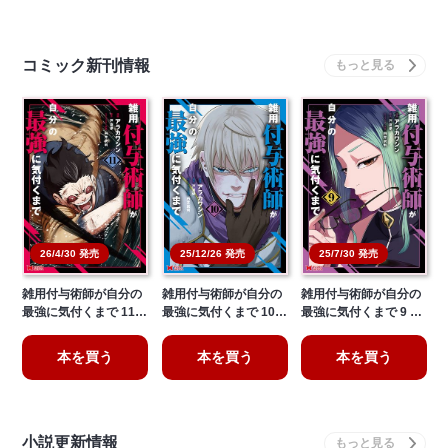
コミック新刊情報
26/4/30 発売
25/12/26 発売
25/7/30 発売
雑用付与術師が自分の
雑用付与術師が自分の
雑用付与術師が自分の
最強に気付くまで 11…
最強に気付くまで 10…
最強に気付くまで 9 …
本を買う
本を買う
本を買う
小説更新情報