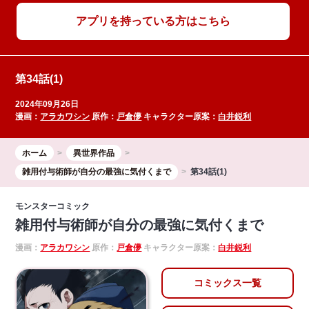
アプリを持っている方はこちら
第34話(1)
2024年09月26日
漫画：
アラカワシン
原作：
戸倉儚
キャラクター原案：
白井鋭利
ホーム
異世界作品
雑用付与術師が自分の最強に気付くまで
第34話(1)
モンスターコミック
雑用付与術師が自分の最強に気付くまで
漫画：
アラカワシン
原作：
戸倉儚
キャラクター原案：
白井鋭利
コミックス一覧