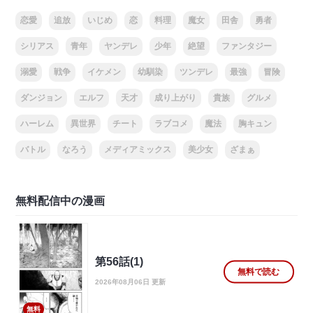
恋愛
追放
いじめ
恋
料理
魔女
田舎
勇者
シリアス
青年
ヤンデレ
少年
絶望
ファンタジー
溺愛
戦争
イケメン
幼馴染
ツンデレ
最強
冒険
ダンジョン
エルフ
天才
成り上がり
貴族
グルメ
ハーレム
異世界
チート
ラブコメ
魔法
胸キュン
バトル
なろう
メディアミックス
美少女
ざまぁ
無料配信中の漫画
第56話(1)
無料で読む
2026年08月06日 更新
無料