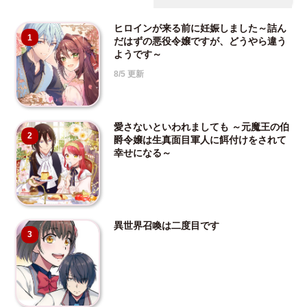
ヒロインが来る前に妊娠しました～詰ん
1
だはずの悪役令嬢ですが、どうやら違う
ようです～
8/5 更新
愛さないといわれましても ～元魔王の伯
2
爵令嬢は生真面目軍人に餌付けをされて
幸せになる～
異世界召喚は二度目です
3