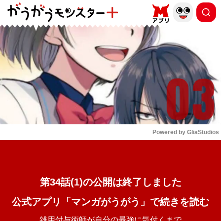
もっと読む
arrow_forward_ios
Powered by 
GliaStudios
Mute
第34話(1)の公開は終了しました
公式アプリ「マンガがうがう」で続きを読む
雑用付与術師が自分の最強に気付くまで