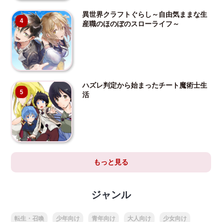
異世界クラフトぐらし～自由気ままな生
4
産職のほのぼのスローライフ～
ハズレ判定から始まったチート魔術士生
5
活
もっと見る
ジャンル
転生・召喚
少年向け
青年向け
大人向け
少女向け