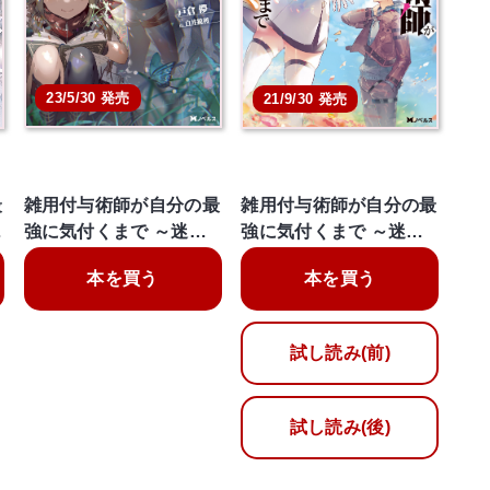
23/5/30 発売
21/9/30 発売
最
雑用付与術師が自分の最
雑用付与術師が自分の最
…
強に気付くまで ～迷…
強に気付くまで ～迷…
本を買う
本を買う
試し読み(前)
試し読み(後)