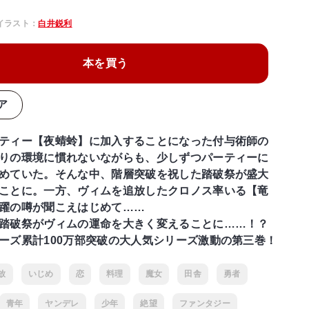
イラスト：
白井鋭利
本を買う
ア
ティー【夜蜻蛉】に加入することになった付与術師の
りの環境に慣れないながらも、少しずつパーティーに
めていた。そんな中、階層突破を祝した踏破祭が盛大
ことに。一方、ヴィムを追放したクロノス率いる【竜
躍の噂が聞こえはじめて……
踏破祭がヴィムの運命を大きく変えることに……！？
ーズ累計100万部突破の大人気シリーズ激動の第三巻！
放
いじめ
恋
料理
魔女
田舎
勇者
青年
ヤンデレ
少年
絶望
ファンタジー