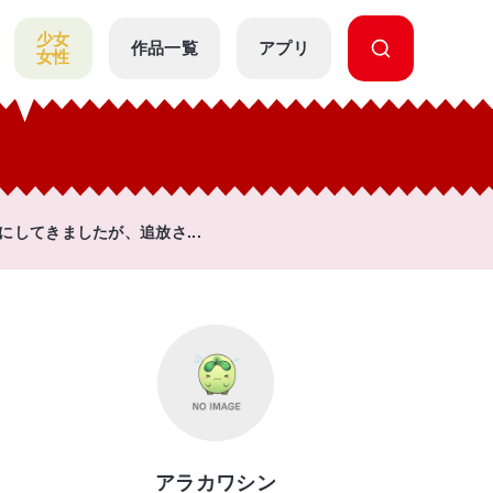
少女
作品一覧
アプリ
女性
してきましたが、追放さ...
アラカワシン