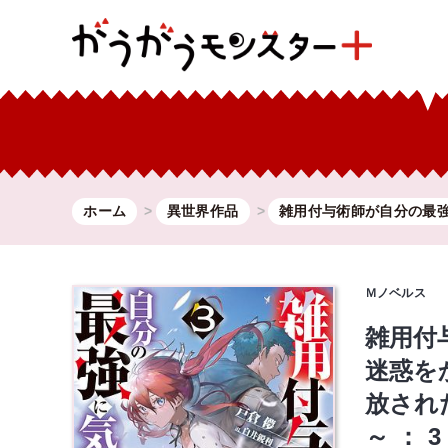
ホーム
異世界作品
雑用付与術師が自分の最強.
Ｍノベルス
雑用付
迷惑を
放され
～ ： 3