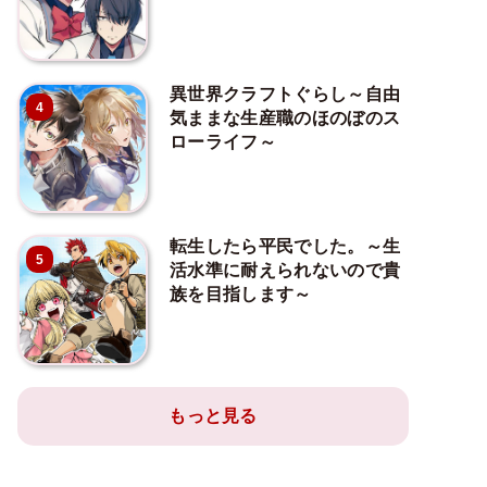
異世界クラフトぐらし～自由
4
気ままな生産職のほのぼのス
ローライフ～
転生したら平民でした。～生
5
活水準に耐えられないので貴
族を目指します～
もっと見る