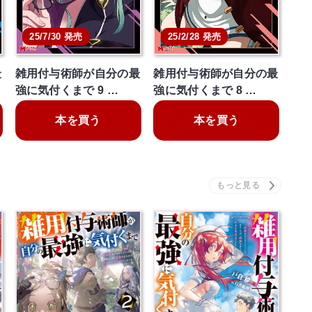
25/7/30 発売
25/2/28 発売
最
雑用付与術師が自分の最
雑用付与術師が自分の最
強に気付くまで 9 …
強に気付くまで 8 …
本を買う
本を買う