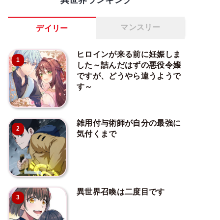
マンスリー
デイリー
ヒロインが来る前に妊娠しま
1
した～詰んだはずの悪役令嬢
ですが、どうやら違うようで
す～
雑用付与術師が自分の最強に
2
気付くまで
異世界召喚は二度目です
3