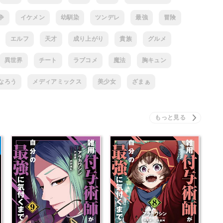
争
イケメン
幼馴染
ツンデレ
最強
冒険
エルフ
天才
成り上がり
貴族
グルメ
異世界
チート
ラブコメ
魔法
胸キュン
なろう
メディアミックス
美少女
ざまぁ