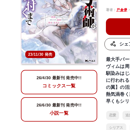
著者：
戸倉儚
シェ
23/11/30 発売
最大手パー
ヴィムは周
馴染みはじ
26/4/30
最新刊 発売中!!
に行われる
コミックス一覧
の翼】の活
熱気渦巻く
早くもシリ
26/6/30
最新刊 発売中!!
小説一覧
恋愛
追
シリアス