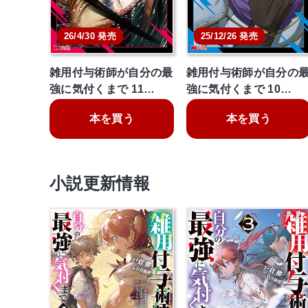
26/4/30 発売
25/12/26 発売
雑用付与術師が自分の最
雑用付与術師が自分の
強に気付くまで 11…
強に気付くまで 10…
本を買う
本を買う
小説更新情報