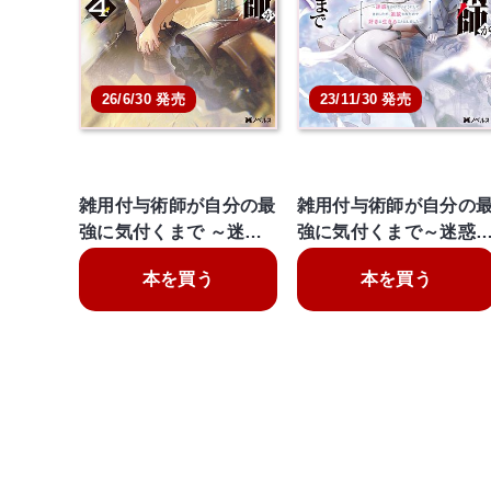
26/6/30 発売
23/11/30 発売
雑用付与術師が自分の最
雑用付与術師が自分の
強に気付くまで ～迷…
強に気付くまで～迷惑
本を買う
本を買う