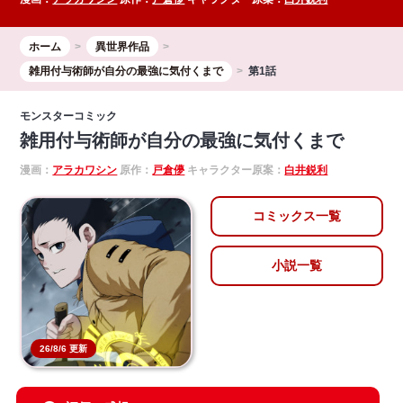
ホーム
異世界作品
雑用付与術師が自分の最強に気付くまで
第1話
モンスターコミック
雑用付与術師が自分の最強に気付くまで
漫画：
アラカワシン
原作：
戸倉儚
キャラクター原案：
白井鋭利
コミックス一覧
小説一覧
26/8/6 更新