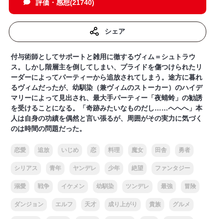
評価・感想(21740)
シェア
付与術師としてサポートと雑用に徹するヴィム＝シュトラウ
ス。しかし階層主を倒してしまい、プライドを傷つけられたリ
ーダーによってパーティーから追放されてしまう。途方に暮れ
るヴィムだったが、幼馴染（兼ヴィムのストーカー）のハイデ
マリーによって見出され、最大手パーティー「夜蜻蛉」の勧誘
を受けることになる。「奇跡みたいなものだし……へへへ」本
人は自身の功績を偶然と言い張るが、周囲がその実力に気づく
のは時間の問題だった。
恋愛
追放
いじめ
恋
料理
魔女
田舎
勇者
シリアス
青年
ヤンデレ
少年
絶望
ファンタジー
溺愛
戦争
イケメン
幼馴染
ツンデレ
最強
冒険
ダンジョン
エルフ
天才
成り上がり
貴族
グルメ