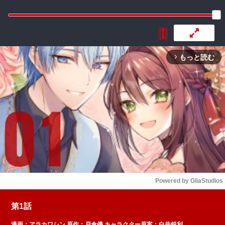
もっと読む
arrow_forward_ios
Powered by 
GliaStudios
Mute
第1話
漫画：
アラカワシン
原作：
戸倉儚
キャラクター原案：
白井鋭利