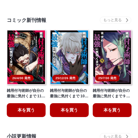
コミック新刊情報
26/4/30 発売
25/12/26 発売
25/7/30 発売
雑用付与術師が自分の
雑用付与術師が自分の
雑用付与術師が自分の
最強に気付くまで 11…
最強に気付くまで 10…
最強に気付くまで 9 …
本を買う
本を買う
本を買う
小説更新情報