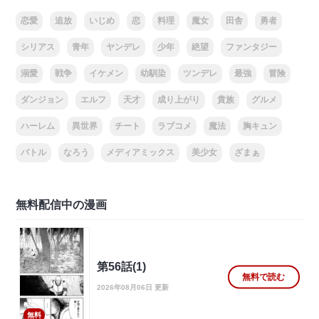
恋愛
追放
いじめ
恋
料理
魔女
田舎
勇者
シリアス
青年
ヤンデレ
少年
絶望
ファンタジー
溺愛
戦争
イケメン
幼馴染
ツンデレ
最強
冒険
ダンジョン
エルフ
天才
成り上がり
貴族
グルメ
ハーレム
異世界
チート
ラブコメ
魔法
胸キュン
バトル
なろう
メディアミックス
美少女
ざまぁ
無料配信中の漫画
第56話(1)
無料で読む
2026年08月06日 更新
無料