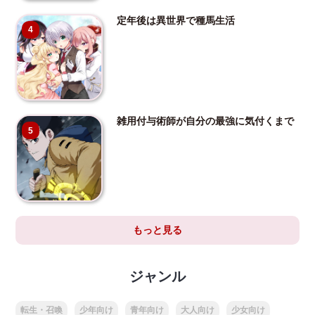
定年後は異世界で種馬生活
4
雑用付与術師が自分の最強に気付くまで
5
もっと見る
ジャンル
転生・召喚
少年向け
青年向け
大人向け
少女向け