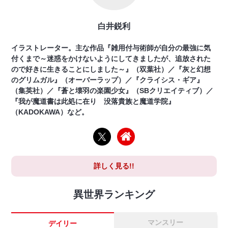
白井鋭利
イラストレーター。主な作品『雑用付与術師が自分の最強に気
付くまで～迷惑をかけないようにしてきましたが、追放された
ので好きに生きることにしました～』（双葉社）／『灰と幻想
のグリムガル』（オーバーラップ）／『クライシス・ギア』
（集英社）／『蒼と壊羽の楽園少女』（SBクリエイティブ）／
『我が魔道書は此処に在り 没落貴族と魔道学院』
（KADOKAWA）など。
詳しく見る!!
異世界ランキング
マンスリー
デイリー