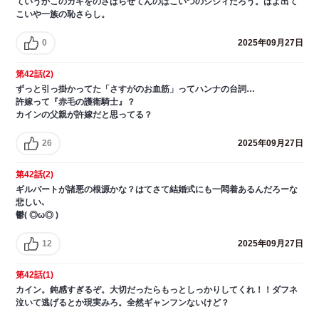
ていうかこのガキをのさばらせてんのはこいつのジジィだろう。はよ出て
こいや一族の恥さらし。
0
2025年09月27日
第42話(2)
ずっと引っ掛かってた「さすがのお血筋」ってハンナの台詞…
許嫁って『赤毛の護衛騎士』？
カインの父親が許嫁だと思ってる？
26
2025年09月27日
第42話(2)
ギルバートが諸悪の根源かな？はてさて結婚式にも一悶着あるんだろーな
悲しい､
鬱( ◎ω◎ )
12
2025年09月27日
第42話(1)
カイン。鈍感すぎるぞ。大切だったらもっとしっかりしてくれ！！ダフネ
泣いて逃げるとか現実みろ。全然ギャンフンないけど？