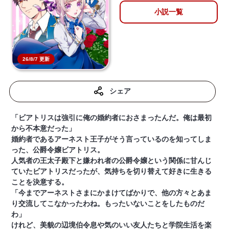
小説一覧
26/8/7 更新
シェア
「ビアトリスは強引に俺の婚約者におさまったんだ。俺は最初
から不本意だった」
婚約者であるアーネスト王子がそう言っているのを知ってしま
った、公爵令嬢ビアトリス。
人気者の王太子殿下と嫌われ者の公爵令嬢という関係に甘んじ
ていたビアトリスだったが、気持ちを切り替えて好きに生きる
ことを決意する。
「今までアーネストさまにかまけてばかりで、他の方々とあま
り交流してこなかったわね。もったいないことをしたものだ
わ」
けれど、美貌の辺境伯令息や気のいい友人たちと学院生活を楽