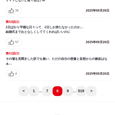
ザマァしないと後々危ないw
30
2025年09月26日
第42話(2)
2日ばかり平穏な日々って、2日しか持たなかったのか…
結婚式までおとなしくしててくれればいいのに
57
2025年09月26日
第41話(3)
その場を見聞きした訳でも無い、ただの自分の想像と妄想からの嫉妬はな
ぁ…
4
2025年09月26日
<
1
...
7
8
9
...
519
>