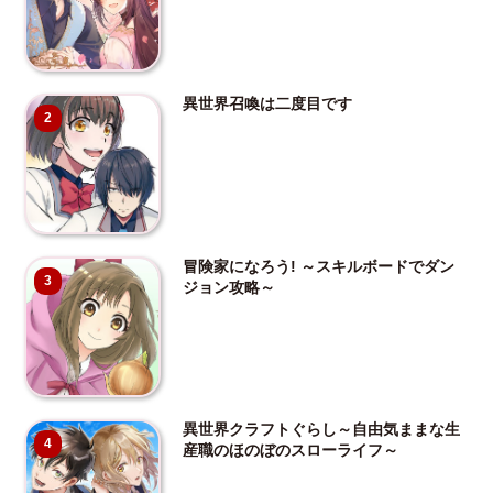
異世界召喚は二度目です
2
冒険家になろう! ～スキルボードでダン
3
ジョン攻略～
異世界クラフトぐらし～自由気ままな生
4
産職のほのぼのスローライフ～