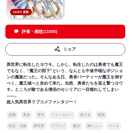
26/8/3 更新
評価・感想(13305)
シェア
異世界に転生したヨウキ。しかし、転生したのは勇者でも魔王
でもなく、“魔王の部下”という、なんとも中途半端なポジショ
ンの魔族だった。そんなある日、勇者パーティーが魔王を倒す
べく、魔王城へと攻めて来た。当然、勇者たちを迎え撃つヨウ
キ。ところが敵である僧侶のセシリアに一目惚れしてしまい
――。
超人気異世界ラブコメファンタジー！
恋愛
勇者
青年
ファンタジー
美少女
冒険
転生・召喚
異世界
ラブコメ
魔法
胸キュン
バトル