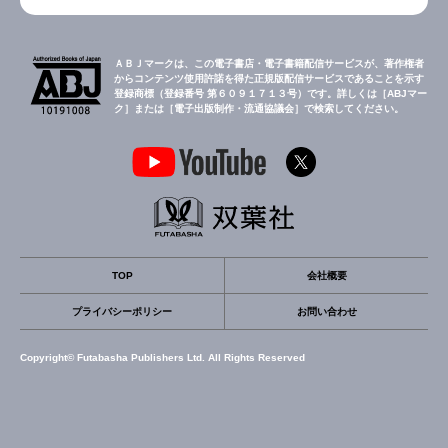
ＡＢＪマークは、この電子書店・電子書籍配信サービスが、著作権者
からコンテンツ使用許諾を得た正規版配信サービスであることを示す
登録商標（登録番号 第６０９１７１３号）です。詳しくは［ABJマー
ク］または［電子出版制作・流通協議会］で検索してください。
TOP
会社概要
プライバシーポリシー
お問い合わせ
Copyright© Futabasha Publishers Ltd. All Rights Reserved