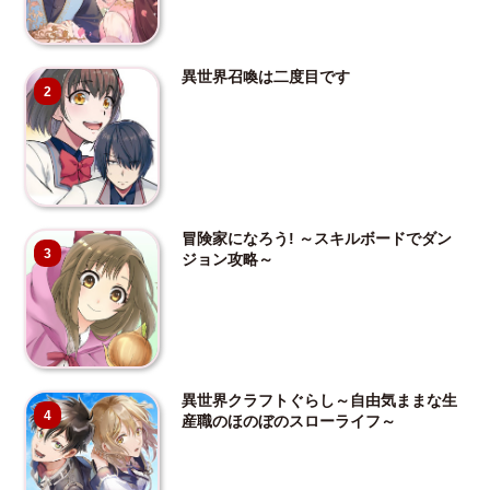
異世界召喚は二度目です
2
冒険家になろう! ～スキルボードでダン
3
ジョン攻略～
異世界クラフトぐらし～自由気ままな生
4
産職のほのぼのスローライフ～