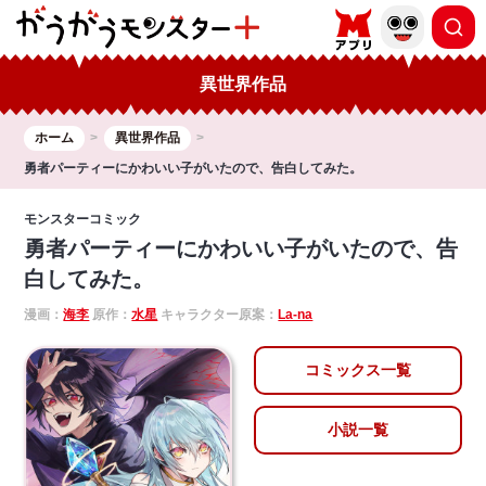
異世界作品
ホーム
異世界作品
勇者パーティーにかわいい子がいたので、告白してみた。
モンスターコミック
勇者パーティーにかわいい子がいたので、告
白してみた。
漫画：
海李
原作：
水星
キャラクター原案：
La-na
コミックス一覧
小説一覧