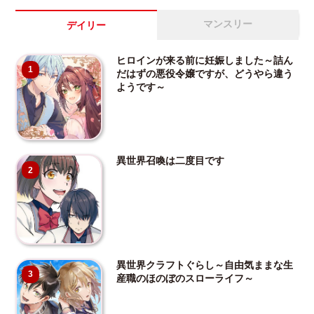
マンスリー
デイリー
ヒロインが来る前に妊娠しました～詰ん
1
だはずの悪役令嬢ですが、どうやら違う
ようです～
異世界召喚は二度目です
2
異世界クラフトぐらし～自由気ままな生
3
産職のほのぼのスローライフ～