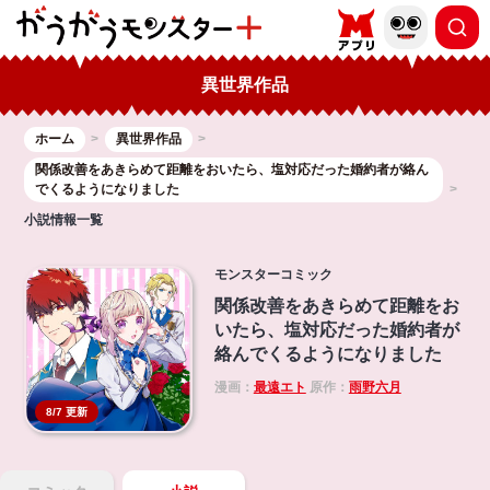
異世界作品
ホーム
異世界作品
関係改善をあきらめて距離をおいたら、塩対応だった婚約者が絡ん
でくるようになりました
小説情報一覧
モンスターコミック
関係改善をあきらめて距離をお
いたら、塩対応だった婚約者が
絡んでくるようになりました
漫画：
最遠エト
原作：
雨野六月
8/7 更新