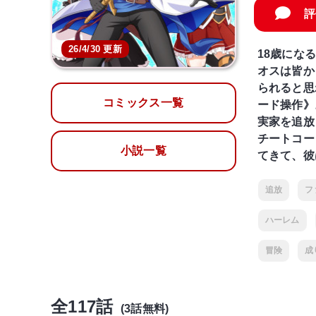
評
26/4/30 更新
18歳にな
オスは皆か
られると思
コミックス一覧
ード操作》
実家を追放
チートコー
小説一覧
てきて、彼
追放
フ
ハーレム
冒険
成
全117話
(3話無料)