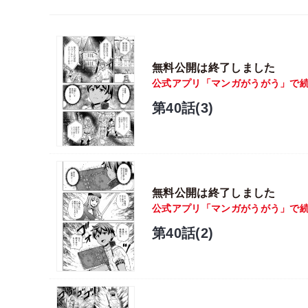
無料公開は終了しました
公式アプリ「マンガがうがう」で
第40話(3)
無料公開は終了しました
公式アプリ「マンガがうがう」で
第40話(2)