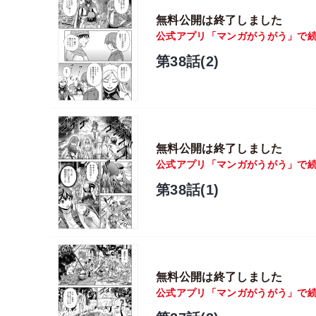
無料公開は終了しました
公式アプリ「マンガがうがう」で
第38話(2)
無料公開は終了しました
公式アプリ「マンガがうがう」で
第38話(1)
無料公開は終了しました
公式アプリ「マンガがうがう」で