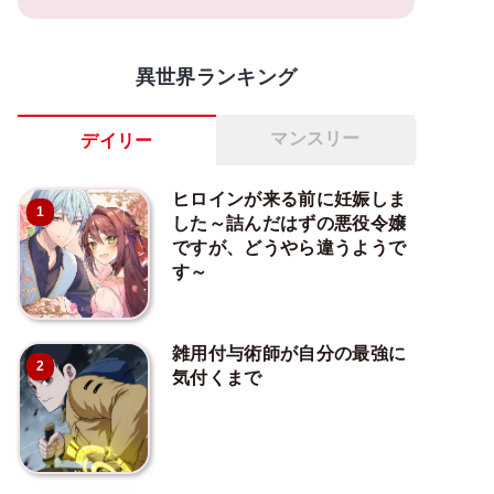
異世界ランキング
マンスリー
デイリー
ヒロインが来る前に妊娠しま
1
した～詰んだはずの悪役令嬢
ですが、どうやら違うようで
す～
雑用付与術師が自分の最強に
2
気付くまで