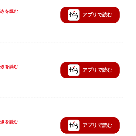
続きを読む
アプリ
で読む
続きを読む
アプリ
で読む
続きを読む
アプリ
で読む