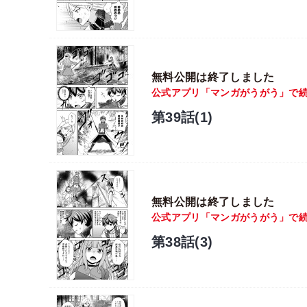
無料公開は終了しました
公式アプリ「マンガがうがう」で
第39話(1)
無料公開は終了しました
公式アプリ「マンガがうがう」で
第38話(3)