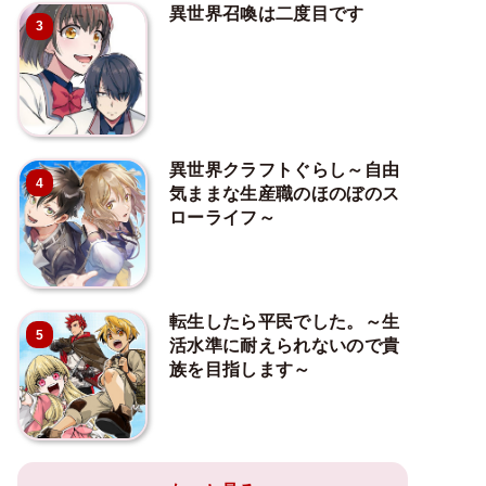
異世界召喚は二度目です
3
異世界クラフトぐらし～自由
4
気ままな生産職のほのぼのス
ローライフ～
転生したら平民でした。～生
5
活水準に耐えられないので貴
族を目指します～