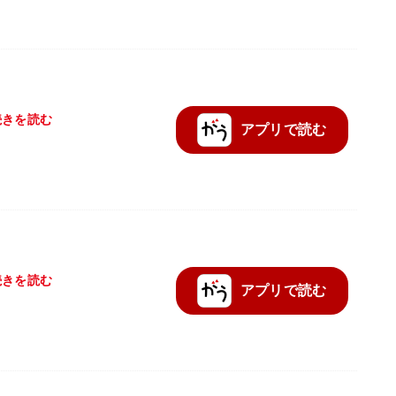
続きを読む
アプリ
で読む
続きを読む
アプリ
で読む