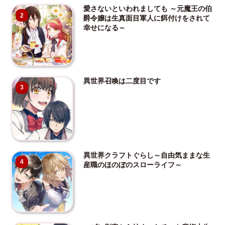
愛さないといわれましても ～元魔王の伯
2
爵令嬢は生真面目軍人に餌付けをされて
幸せになる～
異世界召喚は二度目です
3
異世界クラフトぐらし～自由気ままな生
4
産職のほのぼのスローライフ～