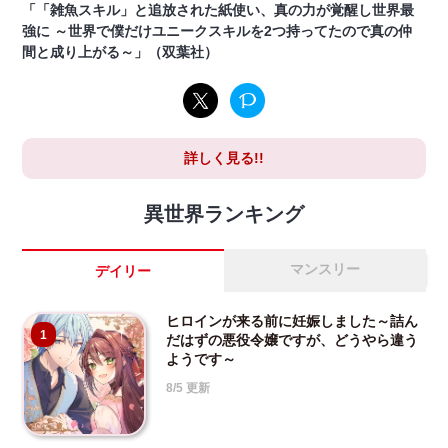
「「雑魚スキル」と追放された紙使い、真の力が覚醒し世界最
強に ～世界で僕だけユニークスキルを2つ持ってたので真の仲
間と成り上がる～」（双葉社）
詳しく見る!!
異世界ランキング
マンスリー
デイリー
ヒロインが来る前に妊娠しました～詰ん
1
だはずの悪役令嬢ですが、どうやら違う
ようです～
8/5 更新