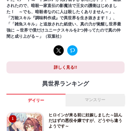
されたので、暗殺一家直伝の影魔法で王女の護衛はじめまし
た！ ～でも、暗殺者なのに人は殺したくありません～」、
「万能スキル『調味料作成』で異世界を生き抜きます！」、
「「雑魚スキル」と追放された紙使い、真の力が覚醒し世界最
強に ～世界で僕だけユニークスキルを2つ持ってたので真の仲
間と成り上がる～」（双葉社）
詳しく見る!!
異世界ランキング
マンスリー
デイリー
ヒロインが来る前に妊娠しました～詰ん
1
だはずの悪役令嬢ですが、どうやら違う
ようです～