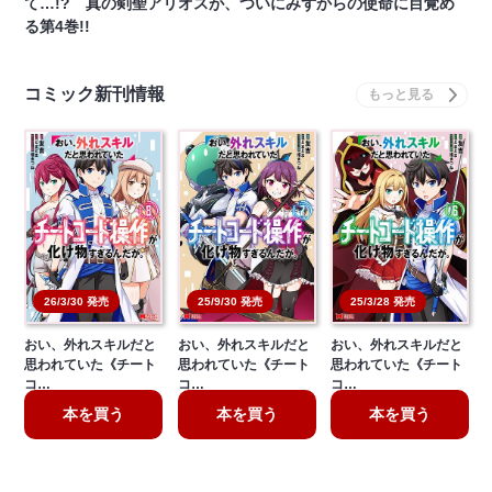
て…!? 真の剣聖アリオスが、ついにみずからの使命に目覚め
る第4巻!!
コミック新刊情報
26/3/30 発売
25/9/30 発売
25/3/28 発売
おい、外れスキルだと
おい、外れスキルだと
おい、外れスキルだと
思われていた《チート
思われていた《チート
思われていた《チート
コ…
コ…
コ…
本を買う
本を買う
本を買う