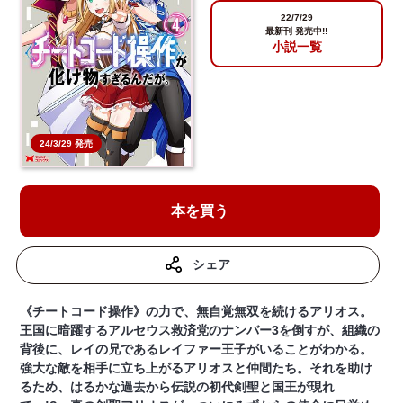
22/7/29
最新刊 発売中!!
小説一覧
24/3/29 発売
本を買う
シェア
《チートコード操作》の力で、無自覚無双を続けるアリオス。
王国に暗躍するアルセウス救済党のナンバー3を倒すが、組織の
背後に、レイの兄であるレイファー王子がいることがわかる。
強大な敵を相手に立ち上がるアリオスと仲間たち。それを助け
るため、はるかな過去から伝説の初代剣聖と国王が現れ