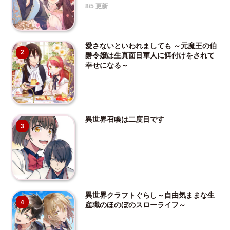
8/5 更新
愛さないといわれましても ～元魔王の伯
2
爵令嬢は生真面目軍人に餌付けをされて
幸せになる～
異世界召喚は二度目です
3
異世界クラフトぐらし～自由気ままな生
4
産職のほのぼのスローライフ～