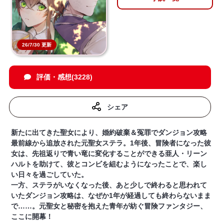
26/7/30 更新
評価・感想(3228)
シェア
新たに出てきた聖女により、婚約破棄＆冤罪でダンジョン攻略
最前線から追放された元聖女ステラ。1年後、冒険者になった彼
女は、先祖返りで青い竜に変化することができる亜人・リーン
ハルトを助けて、彼とコンビを組むようになったことで、楽し
い日々を過ごしていた。
一方、ステラがいなくなった後、あと少しで終わると思われて
いたダンジョン攻略は、なぜか1年が経過しても終わらないまま
で……。元聖女と秘密を抱えた青年が紡ぐ冒険ファンタジー、
ここに開幕！