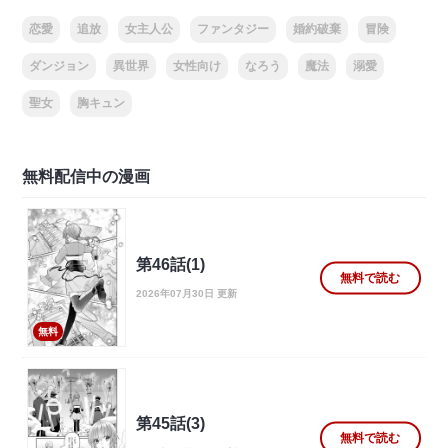
恋愛
追放
女主人公
ファンタジー
婚約破棄
冒険
ダンジョン
異世界
女性向け
なろう
魔法
溺愛
聖女
胸キュン
無料配信中の漫画
第46話(1)
無料で読む
2026年07月30日 更新
無料
第45話(3)
無料で読む