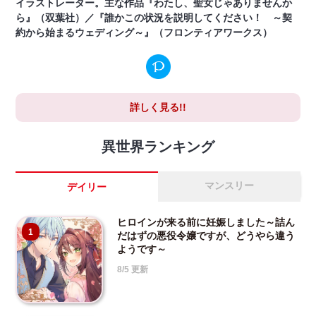
イラストレーター。主な作品『わたし、聖女じゃありませんか
ら』（双葉社）／『誰かこの状況を説明してください！ ～契
約から始まるウェディング～』（フロンティアワークス）
詳しく見る!!
異世界ランキング
マンスリー
デイリー
ヒロインが来る前に妊娠しました～詰ん
1
だはずの悪役令嬢ですが、どうやら違う
ようです～
8/5 更新