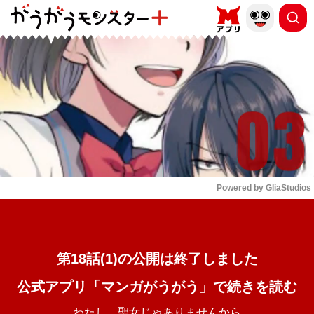
もっと読む
arrow_forward_ios
Powered by 
GliaStudios
Mute
第18話(1)の公開は終了しました
公式アプリ「マンガがうがう」で続きを読む
わたし、聖女じゃありませんから