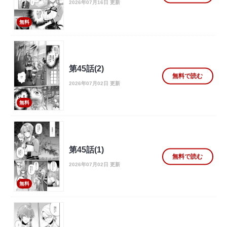
2026年07月16日 更新
無料
第45話(2)
無料で読む
2026年07月02日 更新
無料
第45話(1)
無料で読む
2026年07月02日 更新
無料