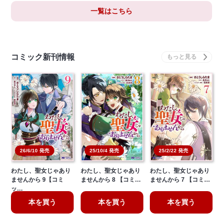
一覧はこちら
コミック新刊情報
26/6/10 発売
25/10/4 発売
25/2/22 発売
わたし、聖女じゃあり
わたし、聖女じゃあり
わたし、聖女じゃあり
ませんから 9【コミ
ませんから 8 【コミ…
ませんから 7 【コミ…
ッ…
本を買う
本を買う
本を買う