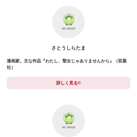
さとうしらたま
漫画家。主な作品『わたし、聖女じゃありませんから』（双葉
社）
詳しく見る!!