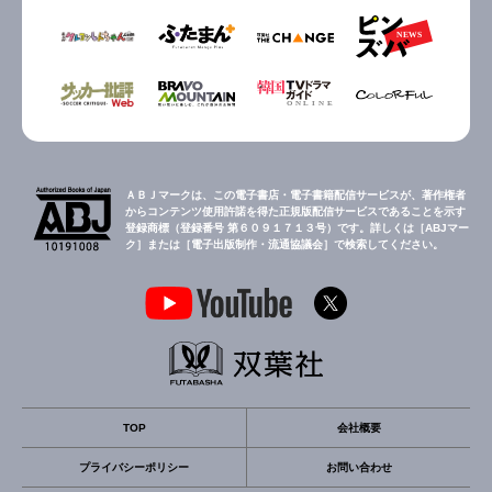
ＡＢＪマークは、この電子書店・電子書籍配信サービスが、著作権者
からコンテンツ使用許諾を得た正規版配信サービスであることを示す
登録商標（登録番号 第６０９１７１３号）です。詳しくは［ABJマー
ク］または［電子出版制作・流通協議会］で検索してください。
TOP
会社概要
プライバシーポリシー
お問い合わせ